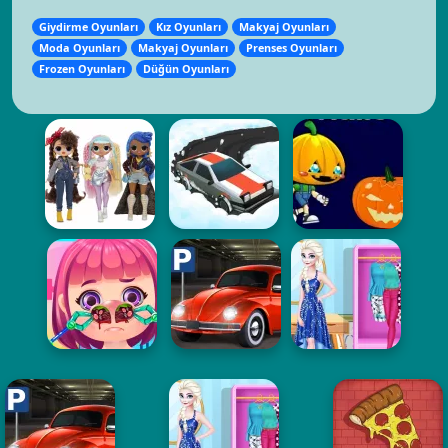
Giydirme Oyunları
Kız Oyunları
Makyaj Oyunları
Moda Oyunları
Makyaj Oyunları
Prenses Oyunları
Frozen Oyunları
Düğün Oyunları