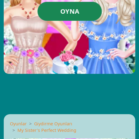
OYNA
Oyunlar
Giydirme Oyunları
My Sister's Perfect Wedding