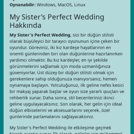
Oynanabilir:
Windows, MacOS, Linux
My Sister's Perfect Wedding
Hakkında
My Sister's Perfect Wedding
, sizi bir düğün stilisti
olarak büyüleyici bir tarayıcı oyununun içine çeken bir
oyundur. Göreviniz, iki kız kardeşe hayatlarının en
önemli günlerinden biri olan düğünlerine hazırlanırken
yardımcı olmaktır. Bu kız kardeşler, en iyi şekilde
görünmelerini sağlamak için moda uzmanlığınıza
güveniyorlar. Üst düzey bir düğün stilisti olmak için
gerekenlere sahip olduğunuza inanıyorsanız, hemen
oynamaya başlayın. Yolculuğunuz, ilk geline nefes kesici
bir makyaj yaparak başlar ve oyun size yararlı ipuçları ve
rehberlik sunar. Daha sonra, stil becerilerinizi ikinci
geline uygulayacaksınız. Son olarak, her gelin için ideal
düğün elbiselerini ve aksesuarlarını seçerek, özel
günlerinde parlamalarını sağlayacaksınız.
My Sister's Perfect Wedding ile etkileşime geçmek
birçok avantaj sunar. İlk olarak, gelinler için mükemmel