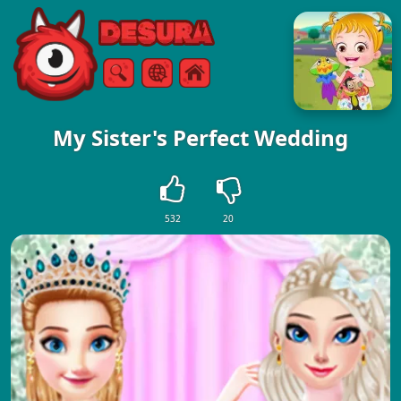
Free Online Games
Arama
Menü
My Sister's Perfect Wedding
532
20