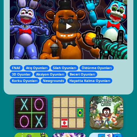
FNAF
Atış Oyunları
Silah Oyunları
Öldürme Oyunları
3D Oyunlar
Aksiyon Oyunları
Beceri Oyunları
Korku Oyunları
Newgrounds
Hayatta Kalma Oyunları