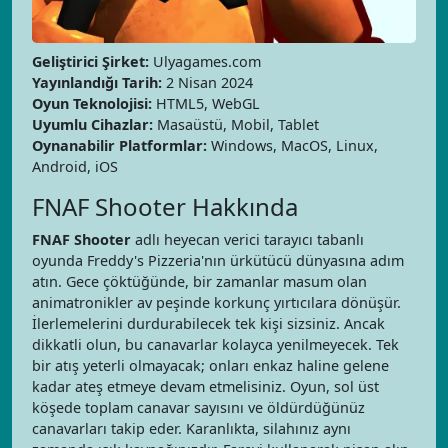
Geliştirici Şirket:
Ulyagames.com
Yayınlandığı Tarih:
2 Nisan 2024
Oyun Teknolojisi:
HTML5, WebGL
Uyumlu Cihazlar:
Masaüstü, Mobil, Tablet
Oynanabilir Platformlar:
Windows, MacOS, Linux,
Android, iOS
FNAF Shooter Hakkında
FNAF Shooter
adlı heyecan verici tarayıcı tabanlı
oyunda Freddy's Pizzeria'nın ürkütücü dünyasına adım
atın. Gece çöktüğünde, bir zamanlar masum olan
animatronikler av peşinde korkunç yırtıcılara dönüşür.
İlerlemelerini durdurabilecek tek kişi sizsiniz. Ancak
dikkatli olun, bu canavarlar kolayca yenilmeyecek. Tek
bir atış yeterli olmayacak; onları enkaz haline gelene
kadar ateş etmeye devam etmelisiniz. Oyun, sol üst
köşede toplam canavar sayısını ve öldürdüğünüz
canavarları takip eder. Karanlıkta, silahınız aynı