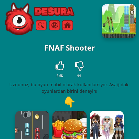
Free Online Games
Arama
Menü
FNAF Shooter
2.6K
94
Üzgünüz, bu oyun mobil olarak kullanılamıyor. Aşağıdaki
oyunlardan birini deneyin!
👇