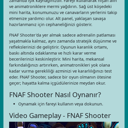
zamanda ışık kaynağınızdır. Fareyi kullanarak nişan alın
ve animatroniklere mermi yağdırın. Sağ üst köşedeki
mini harita, konumunuzu ve canavarların yerlerini takip
etmenize yardımcı olur. Alt panel, yaklaşan savaşa
hazırlanmanız için cephaneliğinizi gösterir.
FNAF Shooter'da yer almak sadece adrenalin patlaması
yaşatmakla kalmaz, aynı zamanda stratejik düşünme ve
reflekslerinizi de geliştirir. Oyunun karanlık ortamı,
baskı altında odaklanma ve hızlı karar verme
becerilerinizi keskinleştirir. Mini harita, mekansal
farkındalığınızı artırırken, animatronikleri yok olana
kadar vurma gerekliliği azminizi ve kararlılığınızı test
eder. FNAF Shooter, sadece bir oyun olmanın ötesine
geçer; hayatta kalma içgüdülerinize meydan okur.
FNAF Shooter Nasıl Oynanır?
Oynamak için fareyi kullanın veya dokunun.
Video Gameplay - FNAF Shooter