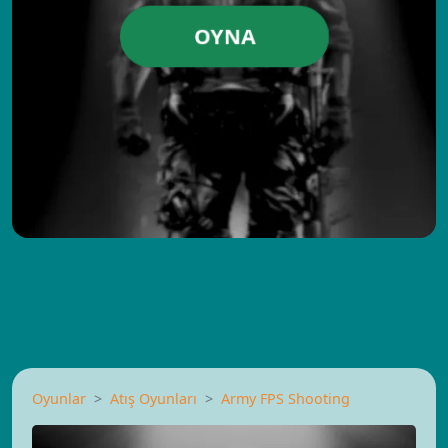
OYNA
Oyunlar
Atış Oyunları
Army FPS Shooting