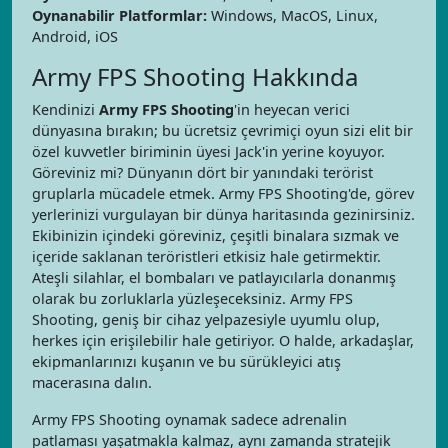
Oynanabilir Platformlar:
Windows, MacOS, Linux,
Android, iOS
Army FPS Shooting Hakkında
Kendinizi
Army FPS Shooting
'in heyecan verici
dünyasına bırakın; bu ücretsiz çevrimiçi oyun sizi elit bir
özel kuvvetler biriminin üyesi Jack'in yerine koyuyor.
Göreviniz mi? Dünyanın dört bir yanındaki terörist
gruplarla mücadele etmek. Army FPS Shooting'de, görev
yerlerinizi vurgulayan bir dünya haritasında gezinirsiniz.
Ekibinizin içindeki göreviniz, çeşitli binalara sızmak ve
içeride saklanan teröristleri etkisiz hale getirmektir.
Ateşli silahlar, el bombaları ve patlayıcılarla donanmış
olarak bu zorluklarla yüzleşeceksiniz. Army FPS
Shooting, geniş bir cihaz yelpazesiyle uyumlu olup,
herkes için erişilebilir hale getiriyor. O halde, arkadaşlar,
ekipmanlarınızı kuşanın ve bu sürükleyici atış
macerasına dalın.
Army FPS Shooting oynamak sadece adrenalin
patlaması yaşatmakla kalmaz, aynı zamanda stratejik