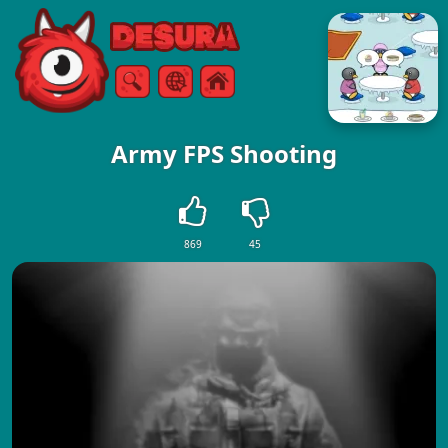
Free Online Games
Arama
Menü
Army FPS Shooting
869
45