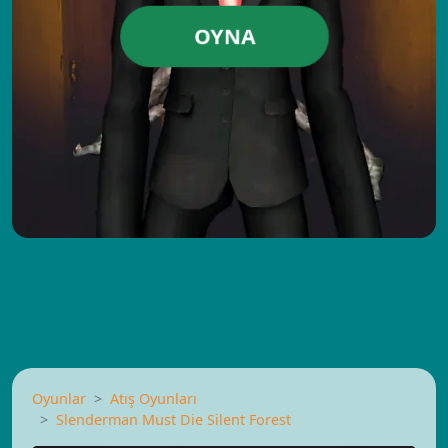
OYNA
Oyunlar
Atış Oyunları
Slenderman Must Die Silent Forest