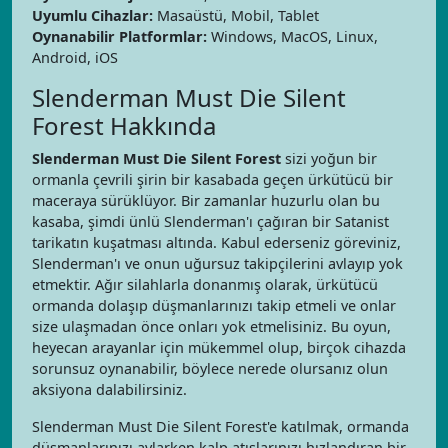
Uyumlu Cihazlar:
Masaüstü, Mobil, Tablet
Oynanabilir Platformlar:
Windows, MacOS, Linux,
Android, iOS
Slenderman Must Die Silent
Forest Hakkında
Slenderman Must Die Silent Forest
sizi yoğun bir
ormanla çevrili şirin bir kasabada geçen ürkütücü bir
maceraya sürüklüyor. Bir zamanlar huzurlu olan bu
kasaba, şimdi ünlü Slenderman'ı çağıran bir Satanist
tarikatın kuşatması altında. Kabul ederseniz göreviniz,
Slenderman'ı ve onun uğursuz takipçilerini avlayıp yok
etmektir. Ağır silahlarla donanmış olarak, ürkütücü
ormanda dolaşıp düşmanlarınızı takip etmeli ve onlar
size ulaşmadan önce onları yok etmelisiniz. Bu oyun,
heyecan arayanlar için mükemmel olup, birçok cihazda
sorunsuz oynanabilir, böylece nerede olursanız olun
aksiyona dalabilirsiniz.
Slenderman Must Die Silent Forest'e katılmak, ormanda
düşmanlarınızı avlarken kalp atışlarınızı hızlandıran bir