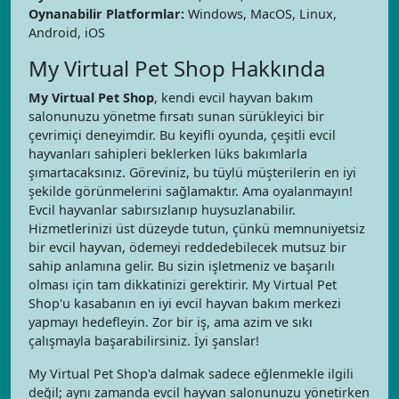
Oynanabilir Platformlar:
Windows, MacOS, Linux,
Android, iOS
My Virtual Pet Shop Hakkında
My Virtual Pet Shop
, kendi evcil hayvan bakım
salonunuzu yönetme fırsatı sunan sürükleyici bir
çevrimiçi deneyimdir. Bu keyifli oyunda, çeşitli evcil
hayvanları sahipleri beklerken lüks bakımlarla
şımartacaksınız. Göreviniz, bu tüylü müşterilerin en iyi
şekilde görünmelerini sağlamaktır. Ama oyalanmayın!
Evcil hayvanlar sabırsızlanıp huysuzlanabilir.
Hizmetlerinizi üst düzeyde tutun, çünkü memnuniyetsiz
bir evcil hayvan, ödemeyi reddedebilecek mutsuz bir
sahip anlamına gelir. Bu sizin işletmeniz ve başarılı
olması için tam dikkatinizi gerektirir. My Virtual Pet
Shop'u kasabanın en iyi evcil hayvan bakım merkezi
yapmayı hedefleyin. Zor bir iş, ama azim ve sıkı
çalışmayla başarabilirsiniz. İyi şanslar!
My Virtual Pet Shop'a dalmak sadece eğlenmekle ilgili
değil; aynı zamanda evcil hayvan salonunuzu yönetirken