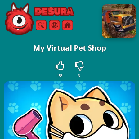
Free Online Games
Arama
Menü
My Virtual Pet Shop
153
3