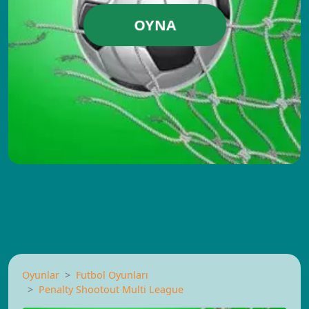
OYNA
Oyunlar
Futbol Oyunları
Penalty Shootout Multi League