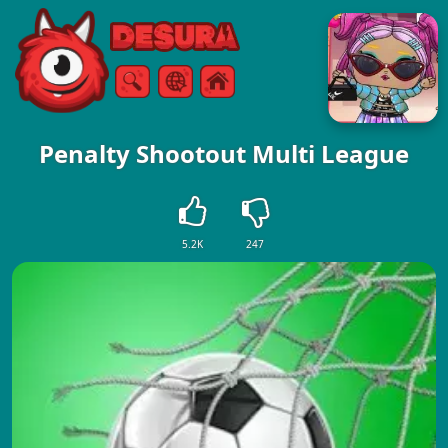
Free Online Games
Arama
Menü
Penalty Shootout Multi League
5.2K
247