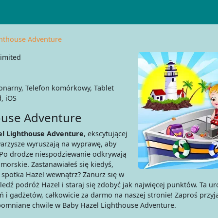
ghthouse Adventure
imited
narny, Telefon komórkowy, Tablet
, iOS
ouse Adventure
l Lighthouse Adventure
, ekscytującej
owarzysze wyruszają na wyprawę, aby
. Po drodze niespodziewanie odkrywają
 morskie. Zastanawiałeś się kiedyś,
o spotka Hazel wewnątrz? Zanurz się w
Śledź podróż Hazel i staraj się zdobyć jak najwięcej punktów. Ta ur
 i gadżetów, całkowicie za darmo na naszej stronie! Zaproś przyja
apomniane chwile w Baby Hazel Lighthouse Adventure.