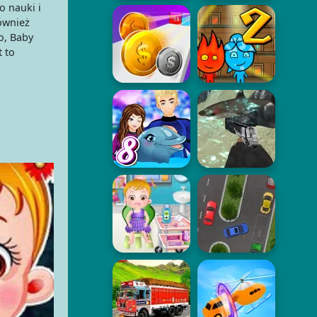
o nauki i
również
o, Baby
t to