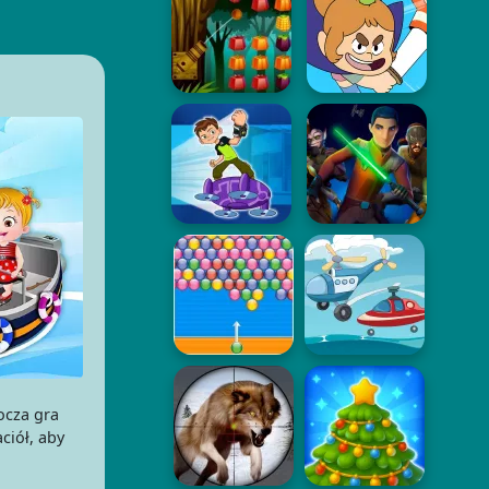
ocza gra
ciół, aby