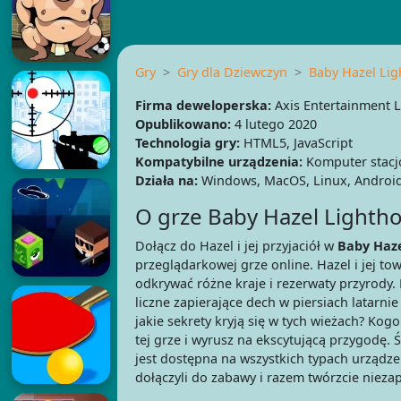
Gry
Gry dla Dziewczyn
Baby Hazel Li
Firma deweloperska:
Axis Entertainment L
Opublikowano:
4 lutego 2020
Technologia gry:
HTML5, JavaScript
Kompatybilne urządzenia:
Komputer stacjo
Działa na:
Windows, MacOS, Linux, Android
O grze Baby Hazel Lighth
Dołącz do Hazel i jej przyjaciół w
Baby Haze
przeglądarkowej grze online. Hazel i jej t
odkrywać różne kraje i rezerwaty przyrody
liczne zapierające dech w piersiach latarnie
jakie sekrety kryją się w tych wieżach? Kog
tej grze i wyrusz na ekscytującą przygodę. 
jest dostępna na wszystkich typach urządzeń
dołączyli do zabawy i razem twórzcie niez