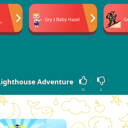
Gry z Baby Hazel
G
n
Lighthouse Adventure
55
0