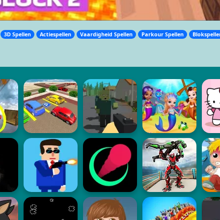
3D Spellen
Actiespellen
Vaardigheid Spellen
Parkour Spellen
Blokspelle