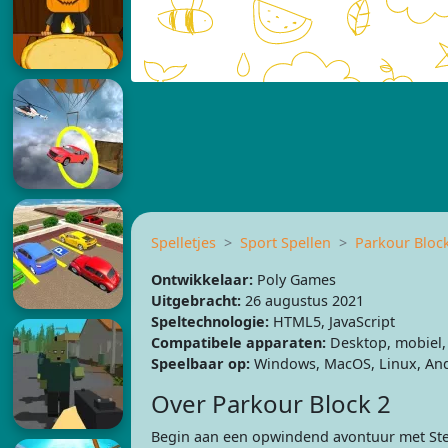
Spelletjes
Sport Spellen
Parkour Bloc
Ontwikkelaar:
Poly Games
Uitgebracht:
26 augustus 2021
Speltechnologie:
HTML5, JavaScript
Compatibele apparaten:
Desktop, mobiel, 
Speelbaar op:
Windows, MacOS, Linux, And
Over Parkour Block 2
Begin aan een opwindend avontuur met Stev