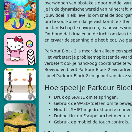
overwinnen van obstakels door middel van 
je in de dynamische wereld van Minecraft, 
Jouw doel in elk level is om snel de doorg
om te voorkomen dat je vast komt te zitte
het landschap te navigeren, maar wees voor
Onthoud dat draaien in de lucht om lava te
en ervaar de spanning die het biedt. We gar
Parkour Block 2 is meer dan alleen een spe
Het verbetert je probleemoplossende vaardig
verbetert ook je hand-oog coördinatie terw
Bovendien biedt Parkour Block 2 een adrenal
speel Parkour Block 2 en geniet van deze voo
Hoe speel je Parkour Bloc
Druk op SPATIE om te springen.
Gebruik de WASD-toetsen om te beweg
Houd L. SHIFT ingedrukt om te rennen
Dubbelklik op Escape om het menu te
Gebruik op mobiel de touch controls.