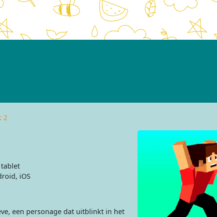
k 2
tablet
roid, iOS
e, een personage dat uitblinkt in het