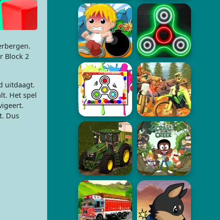
erbergen.
r Block 2
d uitdaagt.
t. Het spel
igeert.
t. Dus