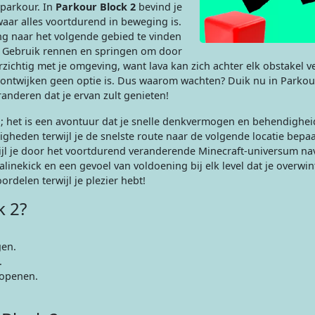
parkour. In
Parkour Block 2
bevind je
waar alles voortdurend in beweging is.
ang naar het volgende gebied te vinden
n. Gebruik rennen en springen om door
zichtig met je omgeving, want lava kan zich achter elk obstakel v
 ontwijken geen optie is. Dus waarom wachten? Duik nu in Parkou
anderen dat je ervan zult genieten!
l; het is een avontuur dat je snelle denkvermogen en behendighei
heden terwijl je de snelste route naar de volgende locatie bepaal
ijl je door het voortdurend veranderende Minecraft-universum nav
inekick en een gevoel van voldoening bij elk level dat je overwin
rdelen terwijl je plezier hebt!
k 2?
en.
.
 openen.