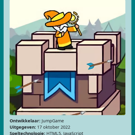
Ontwikkelaar:
JumpGame
Uitgegeven:
17 oktober 2022
Speltechnologie:
HTML5, JavaScript