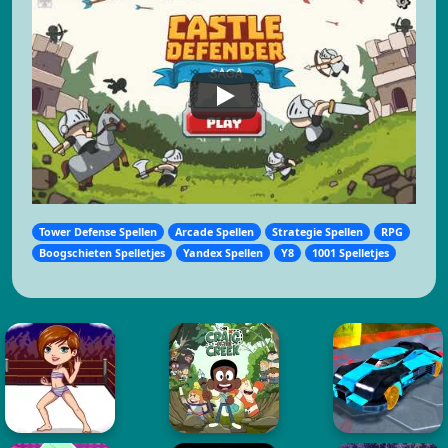
Tower Defense Spellen
Arcade Spellen
Strategie Spellen
RPG
Boogschieten Spelletjes
Yandex Spellen
Y8
1001 Spelletjes