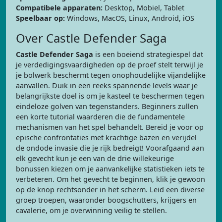
Compatibele apparaten:
Desktop, Mobiel, Tablet
Speelbaar op:
Windows, MacOS, Linux, Android, iOS
Over Castle Defender Saga
Castle Defender Saga
is een boeiend strategiespel dat
je verdedigingsvaardigheden op de proef stelt terwijl je
je bolwerk beschermt tegen onophoudelijke vijandelijke
aanvallen. Duik in een reeks spannende levels waar je
belangrijkste doel is om je kasteel te beschermen tegen
eindeloze golven van tegenstanders. Beginners zullen
een korte tutorial waarderen die de fundamentele
mechanismen van het spel behandelt. Bereid je voor op
epische confrontaties met krachtige bazen en verijdel
de ondode invasie die je rijk bedreigt! Voorafgaand aan
elk gevecht kun je een van de drie willekeurige
bonussen kiezen om je aanvankelijke statistieken iets te
verbeteren. Om het gevecht te beginnen, klik je gewoon
op de knop rechtsonder in het scherm. Leid een diverse
groep troepen, waaronder boogschutters, krijgers en
cavalerie, om je overwinning veilig te stellen.