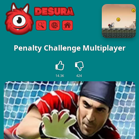
Free Online Games
Zoeken
Menu
Penalty Challenge Multiplayer
14.3K
424