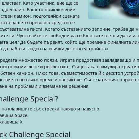
властват. Като участник, вие ще се
с адреналин. Вашето приключение
ствен камион, подготвяйки сцената
 като вашето превозно средство е
състезателна писта. Когато състезанието започне, трябва да 
те си. Чувствайте се свободни да се блъскате в тях и да ги и
йната цел? Да бъдете първият, който ще премине финалната ли
а да работи гладко на всички десктоп устройства.
l предлага множество ползи. Играта предоставя завладяващо и
ското ви мислене и рефлексите. Също така стимулира креатив
бствен камион. Плюс това, съвместимостта й с десктоп устро
йствието по всяко време и навсякъде. Състезателният характе
ане на проблеми и вземане на решения.
allenge Special?
на клавишите със стрелка наляво и надясно.
авиша Space.
клавиша X.
ck Challenge Special