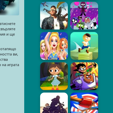
натиснете
зхвърляте
ния и ще
 потапящо
ността ви,
йства
р на играта