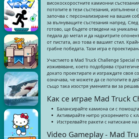
високоскоростните камионни състезания 
потопите в тези състезания, изпълнени 
започва с персонализиране на вашия соб
за вълнуващите състезания напред. След
готово, ще бъдете отведени на уникална 
педала до метал и да надхитрите опоненти
от пистата, ако това е вашият стил. Кра
грабне победата. Тази игра е проектиран
Участието в Mad Truck Challenge Specia
изживяване, което подобрява стратегиче
докато проектирате и изграждате своя со
означава, че можете да се потопите в де
също така изостря уменията ви за решав
Как се играе Mad Truck Ch
Балансирaйте камиона си с помощта 
Активирайте нитро ускорението с кл
Изстрелвайте ракети с натискане на 
Video Gameplay - Mad Tru