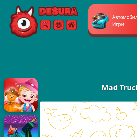
Free Online Games
Автомоби
Игри
Търсене
Меню
Mad Truck