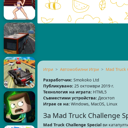
Игри
Автомобилни Игри
Mad Truck 
Разработчик:
Smokoko Ltd
Публикувано:
25 октомври 2019 г.
Технология на играта:
HTML5
Съвместими устройства:
Десктоп
Играе се на:
Windows, MacOS, Linux
За Mad Truck Challenge Sp
Mad Truck Challenge Special
ви катапулти