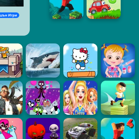
шън Игри