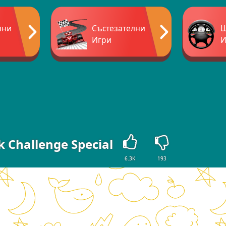
лни
Състезателни
Ш
Игри
И
 Challenge Special
6.3K
193