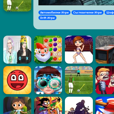
Автомобилни Игри
Състезателни Игри
Шофь
Drift Игри