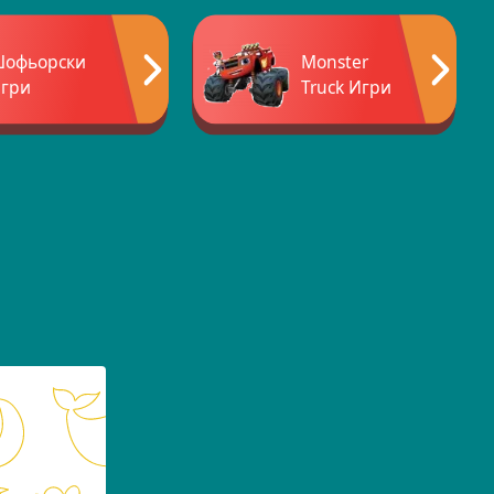
офьорски
Monster
гри
Truck Игри