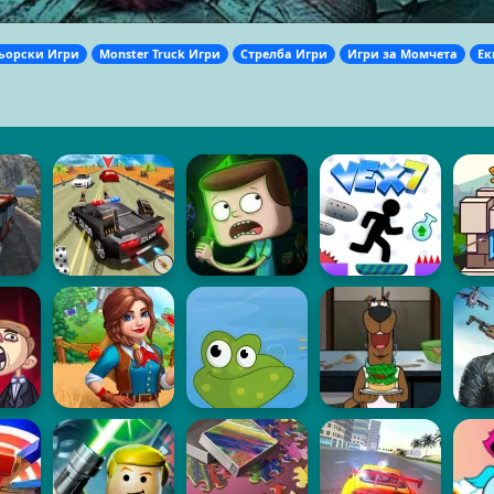
орски Игри
Monster Truck Игри
Стрелба Игри
Игри за Момчета
Ек