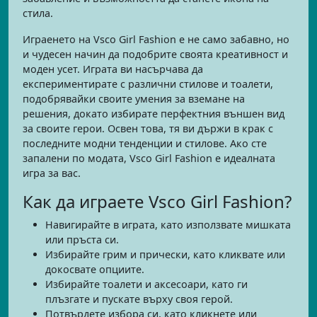
стила.
Играенето на Vsco Girl Fashion е не само забавно, но
и чудесен начин да подобрите своята креативност и
моден усет. Играта ви насърчава да
експериментирате с различни стилове и тоалети,
подобрявайки своите умения за вземане на
решения, докато избирате перфектния външен вид
за своите герои. Освен това, тя ви държи в крак с
последните модни тенденции и стилове. Ако сте
запалени по модата, Vsco Girl Fashion е идеалната
игра за вас.
Как да играете Vsco Girl Fashion?
Навигирайте в играта, като използвате мишката
или пръста си.
Избирайте грим и прически, като кликвате или
докосвате опциите.
Избирайте тоалети и аксесоари, като ги
плъзгате и пускате върху своя герой.
Потвърдете избора си, като кликнете или