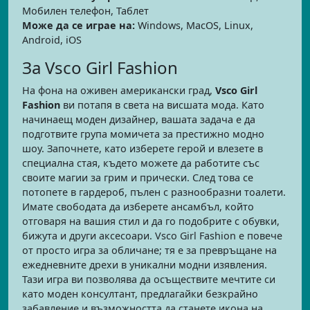
Мобилен телефон, Таблет
Може да се играе на:
Windows, MacOS, Linux,
Android, iOS
За Vsco Girl Fashion
На фона на оживен американски град,
Vsco Girl
Fashion
ви потапя в света на висшата мода. Като
начинаещ моден дизайнер, вашата задача е да
подготвите група момичета за престижно модно
шоу. Започнете, като изберете герой и влезете в
специална стая, където можете да работите със
своите магии за грим и прически. След това се
потопете в гардероб, пълен с разнообразни тоалети.
Имате свободата да изберете ансамбъл, който
отговаря на вашия стил и да го подобрите с обувки,
бижута и други аксесоари. Vsco Girl Fashion е повече
от просто игра за обличане; тя е за превръщане на
ежедневните дрехи в уникални модни изявления.
Тази игра ви позволява да осъществите мечтите си
като моден консултант, предлагайки безкрайно
забавление и възможността да станете икона на