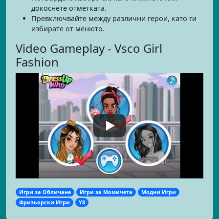
докоснете отметката.
Превключвайте между различни герои, като ги
избирате от менюто.
Video Gameplay - Vsco Girl
Fashion
Игри за Обличане
Игри за Момичета
Модни Игри
Фризьорски Игри
Y8