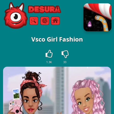
Free Online Games
Търсене
Меню
Vsco Girl Fashion
1.3K
33