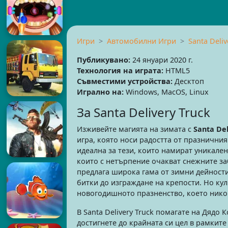
Игри
Автомобилни Игри
Santa Deliv
Публикувано:
24 януари 2020 г.
Технология на играта:
HTML5
Съвместими устройства:
Десктоп
Игрално на:
Windows, MacOS, Linux
За Santa Delivery Truck
Изживейте магията на зимата с
Santa Del
игра, която носи радостта от празничния
идеална за тези, които намират уникален
които с нетърпение очакват снежните заб
предлага широка гама от зимни дейности
битки до изграждане на крепости. Но ку
новогодишното празненство, което никог
В Santa Delivery Truck помагате на Дядо 
достигнете до крайната си цел в рамките