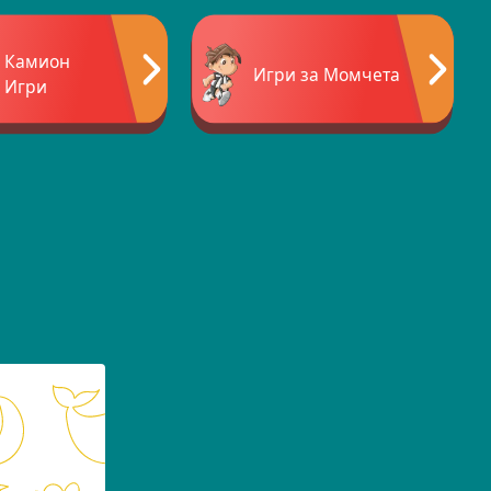
Камион
Игри за Момчета
Игри