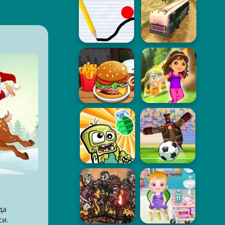
да
си.