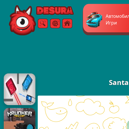
Free Online Games
Автомоби
Игри
Търсене
Меню
Santa