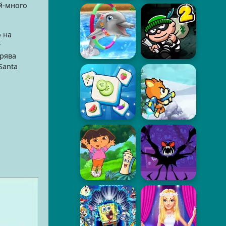
й-много
о на
т
брява
Santa