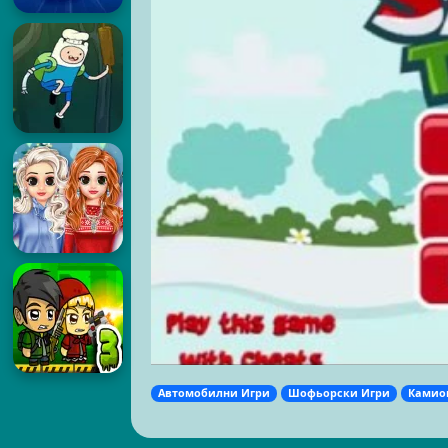
Автомобилни Игри
Шофьорски Игри
Камио