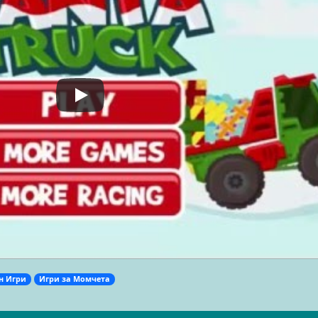
н Игри
Игри за Момчета