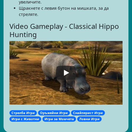
увеличите.
Щракнете с левия бутон на мишката, за да
стреляте.
Video Gameplay - Classical Hippo
Hunting
Стрелба Игри
Оръжейни Игри
Снайперист Игри
Игри с Животни
Игри за Момчета
Ловни Игри