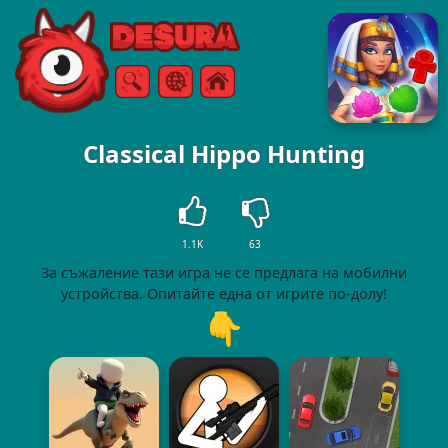
Free Online Games
Търсене
Меню
Classical Hippo Hunting
1.1K
63
За съжаление тази игра не се предлага на мобилни
устройства. Опитайте една от игрите по-долу!
👇