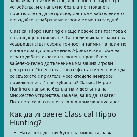
завладяващо изживяване, достъпно на широк кръг
устройства, и е напълно безплатно. Поканете
приятелите си да се присъединят към забавлението
и създайте незабравими игрови моменти заедно!
Classical Hippo Hunting е нещо повече от игра; това е
поглъщащо изживяване. Тя предизвиква играчите да
усъвършенстват своята точност и тайминг в приятно
и ангажиращо обкръжение. Африканският фон на
играта добавя екзотичен акцент, правейки я
забележително допълнение към вашия игрови
репертоар. Освен това, това е фантастичен начин да
се свържете с приятели чрез споделени игрови
приключения. И най-хубавото? Classical Hippo
Hunting е напълно безплатна и достъпна на
множество устройства. Така че, защо да чакате?
Потопете се във вашето ловно приключение днес!
Как да играете Classical Hippo
Hunting?
Натиснете десния бутон на мишката, за да