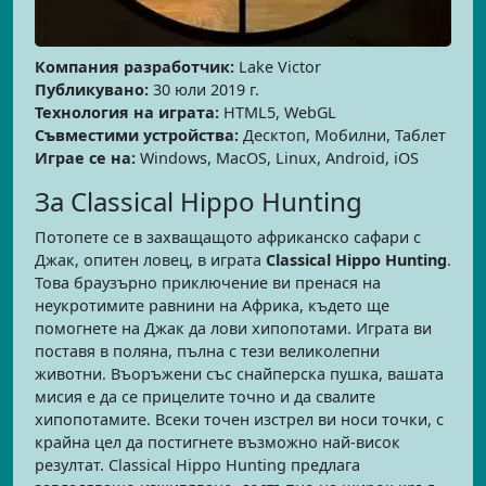
Компания разработчик:
Lake Victor
Публикувано:
30 юли 2019 г.
Технология на играта:
HTML5, WebGL
Съвместими устройства:
Десктоп, Мобилни, Таблет
Играе се на:
Windows, MacOS, Linux, Android, iOS
За Classical Hippo Hunting
Потопете се в захващащото африканско сафари с
Джак, опитен ловец, в играта
Classical Hippo Hunting
.
Това браузърно приключение ви пренася на
неукротимите равнини на Африка, където ще
помогнете на Джак да лови хипопотами. Играта ви
поставя в поляна, пълна с тези великолепни
животни. Въоръжени със снайперска пушка, вашата
мисия е да се прицелите точно и да свалите
хипопотамите. Всеки точен изстрел ви носи точки, с
крайна цел да постигнете възможно най-висок
резултат. Classical Hippo Hunting предлага