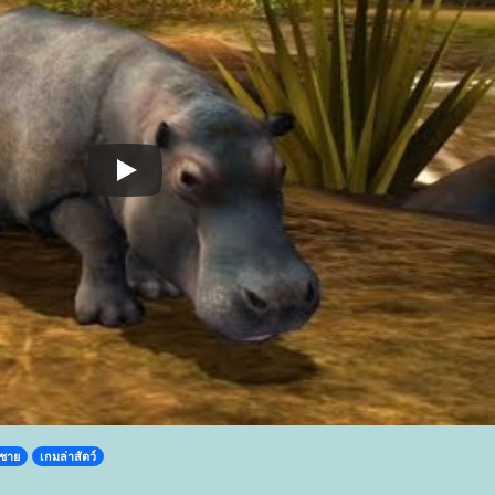
้ชาย
เกมล่าสัตว์