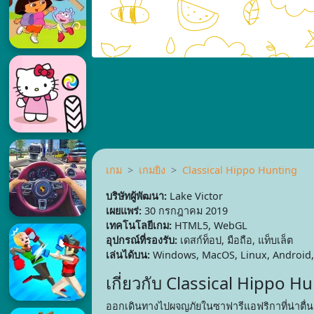
เกม
เกมยิง
Classical Hippo Hunting
บริษัทผู้พัฒนา:
Lake Victor
เผยแพร่:
30 กรกฎาคม 2019
เทคโนโลยีเกม:
HTML5, WebGL
อุปกรณ์ที่รองรับ:
เดสก์ท็อป, มือถือ, แท็บเล็ต
เล่นได้บน:
Windows, MacOS, Linux, Android,
เกี่ยวกับ Classical Hippo H
ออกเดินทางไปผจญภัยในซาฟารีแอฟริกาที่น่าตื่นเ