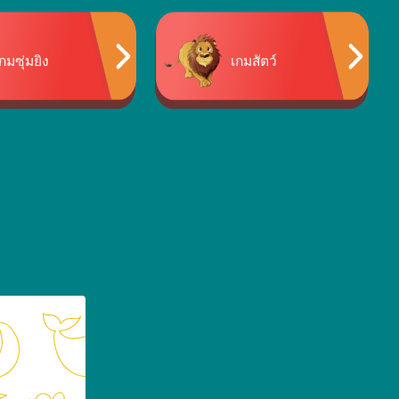
กมซุ่มยิง
เกมสัตว์