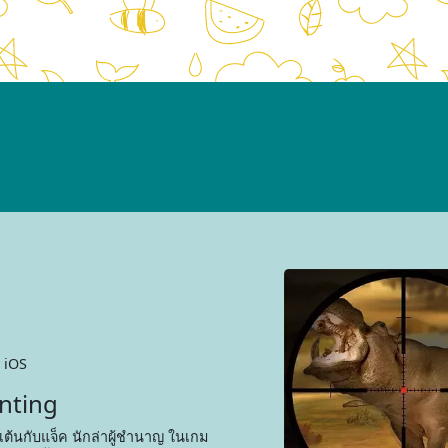
 iOS
unting
ต้นกับแจ็ค นักล่าผู้ชำนาญ ในเกม