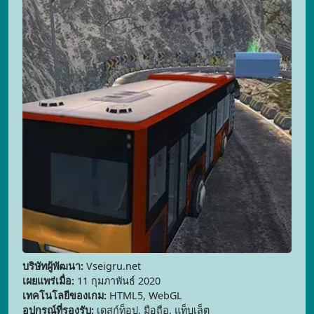
บริษัทผู้พัฒนา:
Vseigru.net
เผยแพร่เมื่อ:
11 กุมภาพันธ์ 2020
เทคโนโลยีของเกม:
HTML5, WebGL
อุปกรณ์ที่รองรับ:
เดสก์ท็อป, มือถือ, แท็บเล็ต