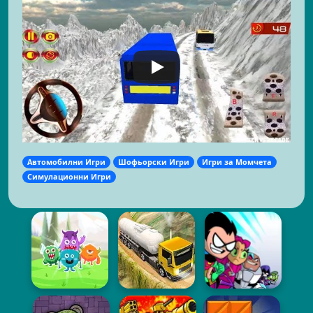
Автомобилни Игри
Шофьорски Игри
Игри за Момчета
Симулационни Игри