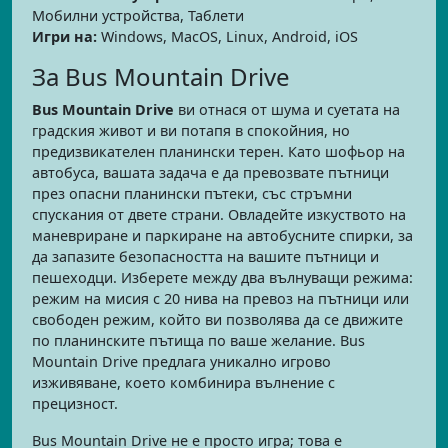
Мобилни устройства, Таблети
Игри на:
Windows, MacOS, Linux, Android, iOS
За Bus Mountain Drive
Bus Mountain Drive
ви отнася от шума и суетата на
градския живот и ви потапя в спокойния, но
предизвикателен планински терен. Като шофьор на
автобуса, вашата задача е да превозвате пътници
през опасни планински пътеки, със стръмни
спускания от двете страни. Овладейте изкуството на
маневриране и паркиране на автобусните спирки, за
да запазите безопасността на вашите пътници и
пешеходци. Изберете между два вълнуващи режима:
режим на мисия с 20 нива на превоз на пътници или
свободен режим, който ви позволява да се движите
по планинските пътища по ваше желание. Bus
Mountain Drive предлага уникално игрово
изживяване, което комбинира вълнение с
прецизност.
Bus Mountain Drive не е просто игра; това е