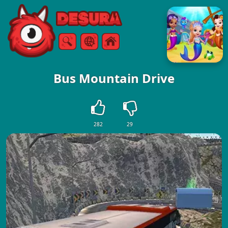
Free Online Games
Търсене
Меню
Bus Mountain Drive
282
29