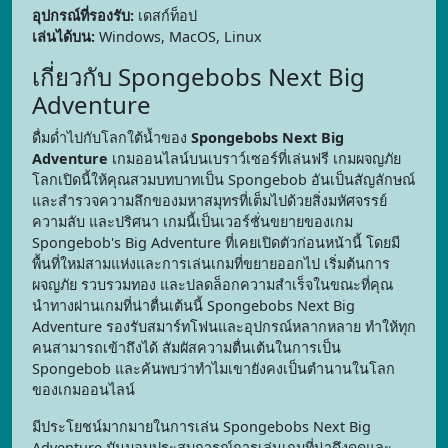
อุปกรณ์ที่รองรับ:
เดสก์ท็อป
เล่นได้บน:
Windows, MacOS, Linux
เกี่ยวกับ Spongebobs Next Big
Adventure
ดื่มด่ำไปกับโลกใต้น้ำของ
Spongebobs Next Big
Adventure
เกมออนไลน์บนเบราว์เซอร์ที่เล่นฟรี เกมผจญภัย
โลกเปิดนี้ให้คุณสวมบทบาทเป็น Spongebob อันเป็นสัญลักษณ์
และสำรวจความลึกของมหาสมุทรที่เต็มไปด้วยสิ่งมหัศจรรย์
ความลับ และปริศนา เกมนี้เป็นเวอร์ชั่นขยายของเกม
Spongebob's Big Adventure ที่เคยเปิดตัวก่อนหน้านี้ โดยมี
พื้นที่ใหม่สามแห่งและการเล่นเกมที่ขยายออกไป เริ่มต้นการ
ผจญภัย รวบรวมทอง และปลดล็อกความสำเร็จในขณะที่คุณ
นำทางผ่านเกมที่น่าตื่นเต้นนี้ Spongebobs Next Big
Adventure รองรับสมาร์ทโฟนและอุปกรณ์หลากหลาย ทำให้ทุก
คนสามารถเข้าถึงได้ สัมผัสความตื่นเต้นในการเป็น
Spongebob และค้นพบว่าทำไมเขายังคงเป็นตำนานในโลก
ของเกมออนไลน์
มีประโยชน์มากมายในการเล่น Spongebobs Next Big
Adventure มันมอบประสบการณ์การเล่นเกมที่น่าดึงดูดและ