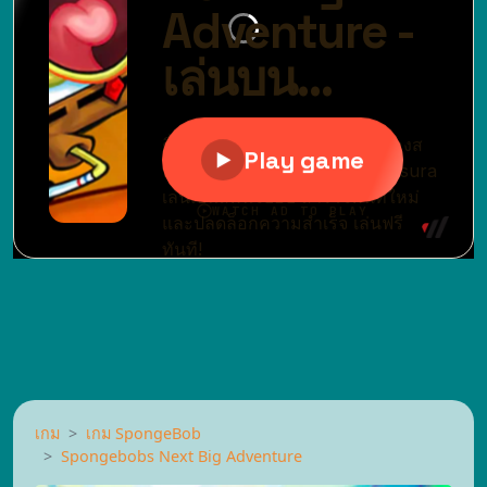
เกม
เกม SpongeBob
Spongebobs Next Big Adventure