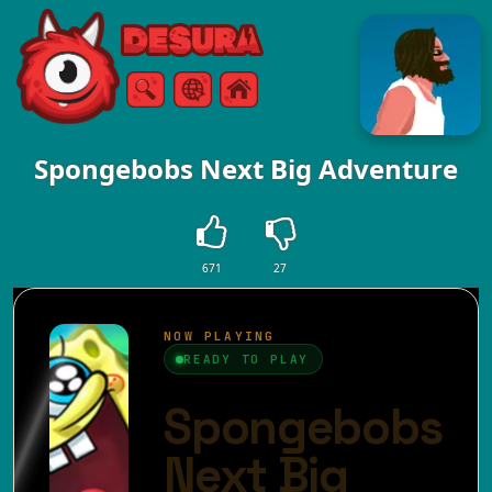
Free Online Games
ค้นหา
เมนู
Spongebobs Next Big Adventure
671
27