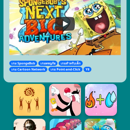
เกม SpongeBob
เกมผจญภัย
เกมสำหรับเด็ก
เกม Cartoon Network
เกม Point-and-Click
Y8