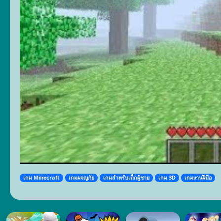
เกม Minecraft
เกมผจญภัย
เกมสำหรับเด็กผู้ชาย
เกม 3D
เกมงานฝีมือ