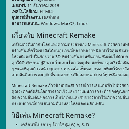
เผยแพร่:
11 ธันวาคม 2019
เทคโนโลยีเกม:
HTML5
อุปกรณ์ที่รองรับ:
เดสก์ท็อป
สามารถเล่นบน:
Windows, MacOS, Linux
เกี่ยวกับ Minecraft Remake
เตรียมตัวดื่มด่ำกับโลกแห่งความทรงจำของ Minecraft ด้วยความพ
สร้างขึ้นเพื่อให้เข้าถึงได้บนอุปกรณ์หลากหลายชนิด ทำให้คุณสาม
ให้จมดิ่งลงไปในจักรวาล 3D ที่สร้างขึ้นตามขั้นตอน ซึ่งเต็มไป
คุกใต้ดินที่ซ่อนอยู่ลึกภายในแกนโลก วัตถุประสงค์ของคุณ? เพื่อเ
ๆ ขณะที่คุณก้าวหน้า คุณจะรวบรวมไอเท็มหลากหลายที่จะให้รางวัล
เกม มันคือการผจญภัยที่รอคอยการเปิดเผยบนอุปกรณ์ทุกชนิดของค
Minecraft Remake ก้าวข้ามประสบการณ์การเล่นเกมทั่วไปด้วยการ
คุณจะต้องตัดสินใจอย่างรวดเร็วและวางแผนการกระทำของคุณอย่างร
ถึง ความตื่นเต้นของการเก็บไอเท็มและรับรางวัลทำให้เกิดความตื่นเ
ประสบการณ์การเล่นเกมที่น่าหลงใหลและเพลิดเพลิน
วิธีเล่น Minecraft Remake?
เคลื่อนที่ไปรอบ ๆ โดยใช้ปุ่ม W, A, S, D