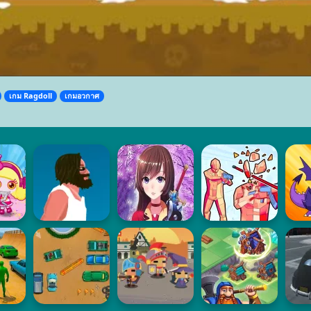
เกม Ragdoll
เกมอวกาศ