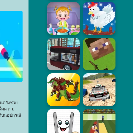
ต่ยังช่วย
ิ่มความ
ด้บนอุปกรณ์