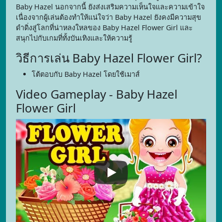
Baby Hazel นอกจากนี้ ยังส่งเสริมความเห็นใจและความเข้าใจ
เนื่องจากผู้เล่นต้องทำให้แน่ใจว่า Baby Hazel ยังคงมีความสุข
ดำดิ่งสู่โลกที่น่าหลงใหลของ Baby Hazel Flower Girl และ
สนุกไปกับเกมที่ทั้งบันเทิงและให้ความรู้
วิธีการเล่น Baby Hazel Flower Girl?
โต้ตอบกับ Baby Hazel โดยใช้เมาส์
Video Gameplay - Baby Hazel
Flower Girl