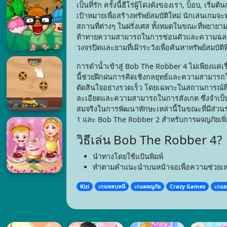
เป็นที่รัก ครั้งนี้ฮีโร่ผู้โด่งดังของเรา, บ็อบ, เ
เป้าหมายเพื่อสร้างทรัพย์สมบัติใหม่ นักเล่นเกม
สถานที่ต่างๆ ในฝรั่งเศส ทั้งหมดในขณะที่พยายาม
ท้าทายความสามารถในการซ่อนตัวและความฉลา
วงจรปิดและยามที่เฝ้าระวังเพื่อค้นหาทรัพย์สมบัติที
การดำน้ำเข้าสู่ Bob The Robber 4 ไม่เพียงแค
นี้ช่วยฝึกฝนการคิดเชิงกลยุทธ์และความสามารถใน
ตัดสินใจอย่างรวดเร็ว โดยเฉพาะในสถานการณ์ท
ละเอียดและความสามารถในการสังเกต ซึ่งจำเป็น
สมจริงในการพัฒนาทักษะเหล่านี้ในขณะที่มีส่วนร
1 และ Bob The Robber 2 สำหรับการผจญภัยเพิ่
วิธีเล่น Bob The Robber 4?
นำทางโดยใช้แป้นพิมพ์
ทำตามคำแนะนำบนหน้าจอเพื่อความช่วยเห
Kizi
เกมหลบหนี
เกมผจญภัย
Crazy Games
เกมย