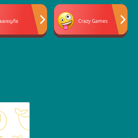
กมผจญภัย
Crazy Games