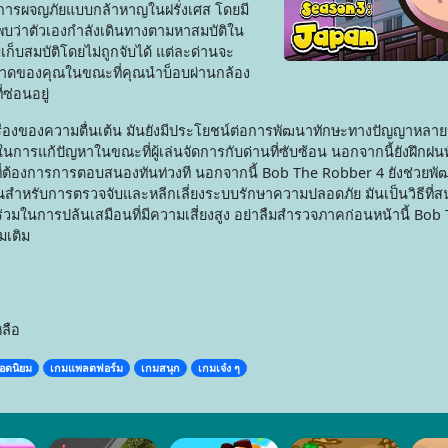
ริ่มต้นการผจญภัยแบบกล้าหาญในฝรั่งเศส โดยมี
จะพบว่าตัวเองกำลังเดินทางตามหาสมบัติใน
เก็บสมบัติโดยไม่ถูกจับได้ แต่ละด่านจะ
ดของคุณในขณะที่คุณนำบ็อบผ่านกล้อง
่ซ่อนอยู่
่เรื่องของความตื่นเต้น มันยังมีประโยชน์ต่อการพัฒนาทักษะทางปัญญาหล
การแก้ปัญหาในขณะที่ผู้เล่นจัดการกับด่านที่ซับซ้อน นอกจากนี้ยังฝึกฝ
ี่ต้องการการตอบสนองทันท่วงที นอกจากนี้ Bob The Robber 4 ยังช่วยพ
สำหรับการตรวจจับและหลีกเลี่ยงระบบรักษาความปลอดภัย มันเป็นวิธีที่ส
่วมในการปล้นเสมือนที่มีความเสี่ยงสูง อย่าลืมสำรวจภาคก่อนหน้านี้ Bo
มเติม
ลือ
อดนิยม
เกมแพลตฟอร์ม
เกมสนุก
เกมเจ๋ง ๆ