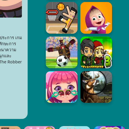
ายประการ เกม
นทักษะการ
ัฒนาความ
นุกและ
b The Robber