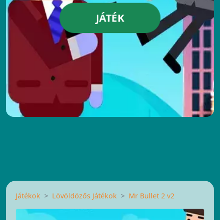
JÁTÉK
Játékok
Lövöldözős Játékok
Mr Bullet 2 v2