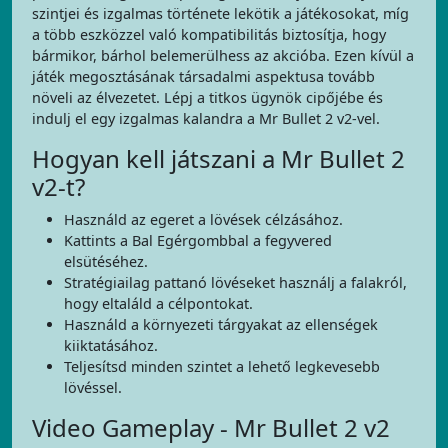
szintjei és izgalmas története lekötik a játékosokat, míg
a több eszközzel való kompatibilitás biztosítja, hogy
bármikor, bárhol belemerülhess az akcióba. Ezen kívül a
játék megosztásának társadalmi aspektusa tovább
növeli az élvezetet. Lépj a titkos ügynök cipőjébe és
indulj el egy izgalmas kalandra a Mr Bullet 2 v2-vel.
Hogyan kell játszani a Mr Bullet 2
v2-t?
Használd az egeret a lövések célzásához.
Kattints a Bal Egérgombbal a fegyvered
elsütéséhez.
Stratégiailag pattanó lövéseket használj a falakról,
hogy eltaláld a célpontokat.
Használd a környezeti tárgyakat az ellenségek
kiiktatásához.
Teljesítsd minden szintet a lehető legkevesebb
lövéssel.
Video Gameplay - Mr Bullet 2 v2