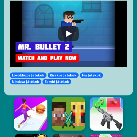
Lövöldözős Játékok
Kirakós Játékok
Fiú Játékok
Nindzsa Játékok
Zombi Játékok