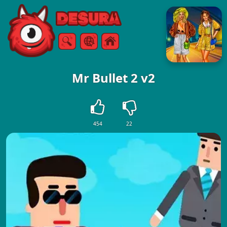
Free Online Games
Keresés
Menü
Mr Bullet 2 v2
454
22