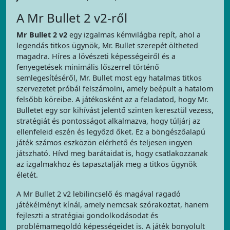
A Mr Bullet 2 v2-ről
Mr Bullet 2 v2
egy izgalmas kémvilágba repít, ahol a
legendás titkos ügynök, Mr. Bullet szerepét öltheted
magadra. Híres a lövészeti képességeiről és a
fenyegetések minimális lőszerrel történő
semlegesítéséről, Mr. Bullet most egy hatalmas titkos
szervezetet próbál felszámolni, amely beépült a hatalom
felsőbb köreibe. A játékosként az a feladatod, hogy Mr.
Bulletet egy sor kihívást jelentő szinten keresztül vezess,
stratégiát és pontosságot alkalmazva, hogy túljárj az
ellenfeleid eszén és legyőzd őket. Ez a böngészőalapú
játék számos eszközön elérhető és teljesen ingyen
játszható. Hívd meg barátaidat is, hogy csatlakozzanak
az izgalmakhoz és tapasztalják meg a titkos ügynök
életét.
A Mr Bullet 2 v2 lebilincselő és magával ragadó
játékélményt kínál, amely nemcsak szórakoztat, hanem
fejleszti a stratégiai gondolkodásodat és
problémamegoldó képességeidet is. A játék bonyolult