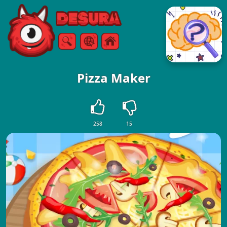
Free Online Games
Keresés
Menü
Pizza Maker
258
15