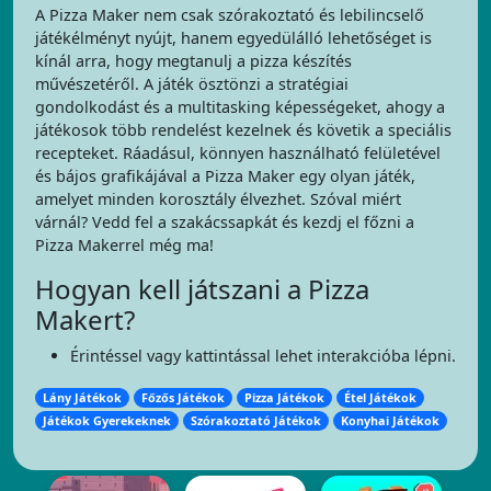
A Pizza Maker nem csak szórakoztató és lebilincselő
játékélményt nyújt, hanem egyedülálló lehetőséget is
kínál arra, hogy megtanulj a pizza készítés
művészetéről. A játék ösztönzi a stratégiai
gondolkodást és a multitasking képességeket, ahogy a
játékosok több rendelést kezelnek és követik a speciális
recepteket. Ráadásul, könnyen használható felületével
és bájos grafikájával a Pizza Maker egy olyan játék,
amelyet minden korosztály élvezhet. Szóval miért
várnál? Vedd fel a szakácssapkát és kezdj el főzni a
Pizza Makerrel még ma!
Hogyan kell játszani a Pizza
Makert?
Érintéssel vagy kattintással lehet interakcióba lépni.
Lány Játékok
Főzős Játékok
Pizza Játékok
Étel Játékok
Játékok Gyerekeknek
Szórakoztató Játékok
Konyhai Játékok