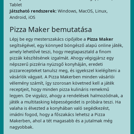
Tablet
Játszható rendszerek:
Windows, MacOS, Linux,
Android, iOS
Pizza Maker bemutatása
Lépj be egy mesterszakács cipőjébe a
Pizza Maker
segítségével, egy könnyed böngésző alapú online játék,
amely lehetővé teszi, hogy megtapasztald a finom
pizzák készítésének izgalmát. Ahogy végigjársz egy
népszerű pizzéria nyüzsgő konyháján, eredeti
pizzarecepteket tanulsz meg, és igyekszel kielégíteni a
vásárlók vágyait. A Pizza Makerben minden vásárlói
vélemény számít, így szorosan követned kell a játék
receptjeit, hogy minden pizza kulináris remekmű
legyen. De vigyázz, ahogy a rendelések halmozódnak, a
játék a multitasking képességeidet is próbára teszi. Ha
valaha is élvezted a konyhában való segédkezést,
imádni fogod, hogy a főszakács lehetsz a Pizza
Makerben, ahol a tét magasabb és a jutalmak még
nagyobbak.