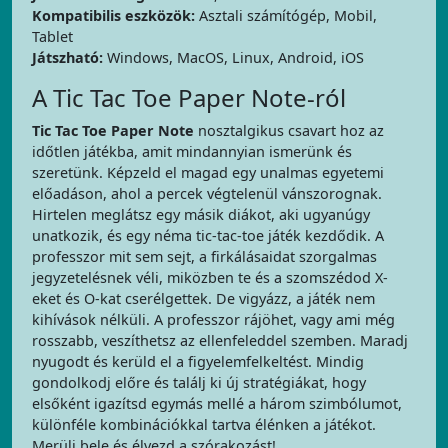
Kompatibilis eszközök:
Asztali számítógép, Mobil,
Tablet
Játszható:
Windows, MacOS, Linux, Android, iOS
A Tic Tac Toe Paper Note-ról
Tic Tac Toe Paper Note
nosztalgikus csavart hoz az
időtlen játékba, amit mindannyian ismerünk és
szeretünk. Képzeld el magad egy unalmas egyetemi
előadáson, ahol a percek végtelenül vánszorognak.
Hirtelen meglátsz egy másik diákot, aki ugyanúgy
unatkozik, és egy néma tic-tac-toe játék kezdődik. A
professzor mit sem sejt, a firkálásaidat szorgalmas
jegyzetelésnek véli, miközben te és a szomszédod X-
eket és O-kat cserélgettek. De vigyázz, a játék nem
kihívások nélküli. A professzor rájöhet, vagy ami még
rosszabb, veszíthetsz az ellenfeleddel szemben. Maradj
nyugodt és kerüld el a figyelemfelkeltést. Mindig
gondolkodj előre és találj ki új stratégiákat, hogy
elsőként igazítsd egymás mellé a három szimbólumot,
különféle kombinációkkal tartva élénken a játékot.
Merülj bele és élvezd a szórakozást!