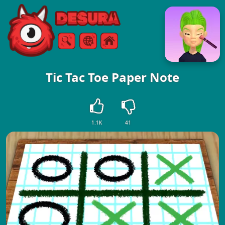
Free Online Games
Keresés
Menü
Tic Tac Toe Paper Note
1.1K
41