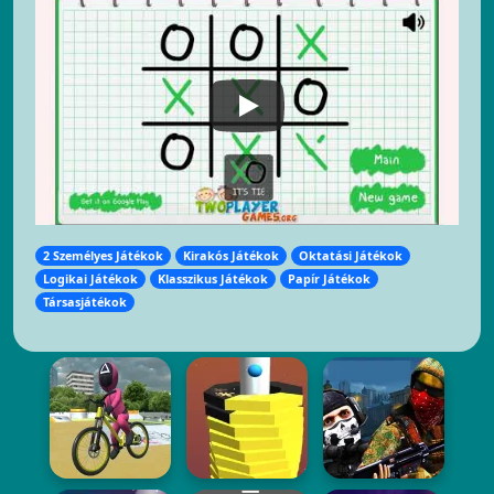
2 Személyes Játékok
Kirakós Játékok
Oktatási Játékok
Logikai Játékok
Klasszikus Játékok
Papír Játékok
Társasjátékok