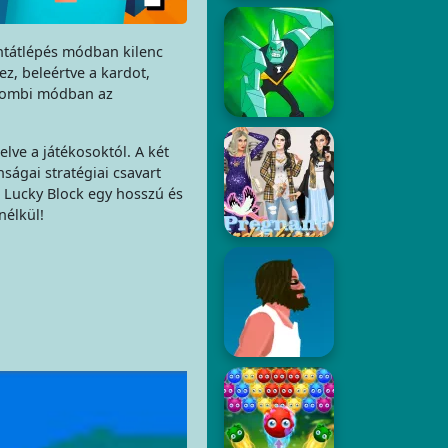
intátlépés módban kilenc
ez, beleértve a kardot,
0 Zombi módban az
lve a játékosoktól. A két
ságai stratégiai csavart
: Lucky Block egy hosszú és
nélkül!