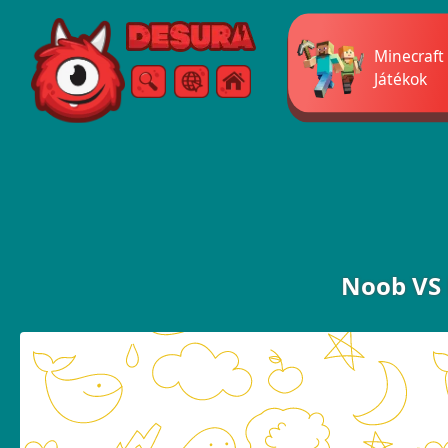
Free Online Games
Minecraft
Játékok
Keresés
Menü
Noob VS 