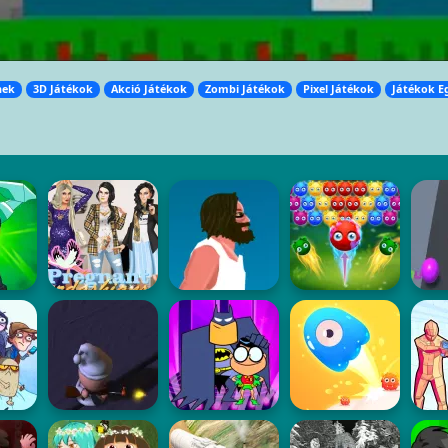
nek
3D Játékok
Akció Játékok
Zombi Játékok
Pixel Játékok
Játékok E