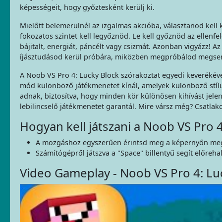
képességeit, hogy győztesként kerülj ki.
Mielőtt belemerülnél az izgalmas akcióba, választanod kell
fokozatos szintet kell legyőznöd. Le kell győznöd az ellenfe
bájitalt, energiát, páncélt vagy csizmát. Azonban vigyázz! 
íjásztudásod kerül próbára, miközben megpróbálod megsemm
A Noob VS Pro 4: Lucky Block szórakoztat egyedi keverékéve
mód különböző játékmenetet kínál, amelyek különböző stílus
adnak, biztosítva, hogy minden kör különösen kihívást jele
lebilincselő játékmenetet garantál. Mire vársz még? Csatl
Hogyan kell játszani a Noob VS Pro 4
A mozgáshoz egyszerűen érintsd meg a képernyőn me
Számítógépről játszva a "Space" billentyű segít előreha
Video Gameplay - Noob VS Pro 4: Lu