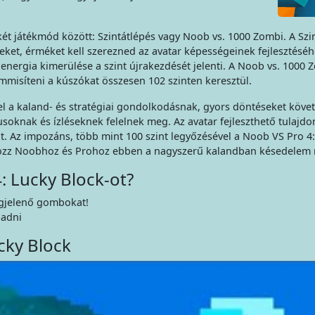
 két játékmód között: Szintátlépés vagy Noob vs. 1000 Zombi. A Sz
leket, érméket kell szerezned az avatar képességeinek fejlesztéséh
Az energia kimerülése a szint újrakezdését jelenti. A Noob vs. 100
isíteni a kúszókat összesen 102 szinten keresztül.
l a kaland- és stratégiai gondolkodásnak, gyors döntéseket követe
oknak és ízléseknek felelnek meg. Az avatar fejleszthető tulajdon
nt. Az impozáns, több mint 100 szint legyőzésével a Noob VS Pro 4
akozz Noobhoz és Prohoz ebben a nagyszerű kalandban késedelem 
: Lucky Block-ot?
gjelenő gombokat!
ladni
cky Block