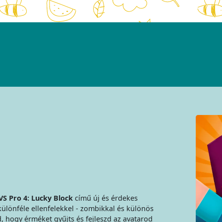
S Pro 4: Lucky Block
című új és érdekes
különféle ellenfelekkel - zombikkal és különös
lod, hogy érméket gyűjts és fejleszd az avatarod