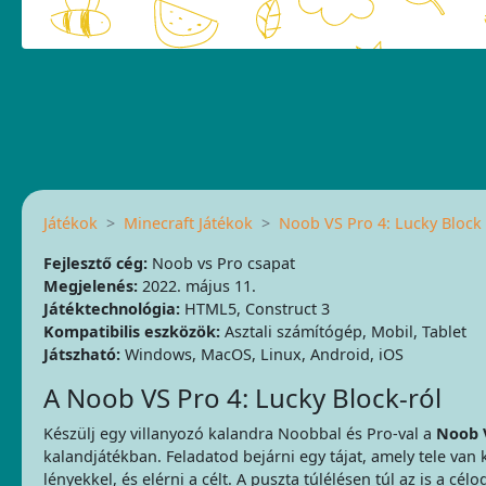
Játékok
Minecraft Játékok
Noob VS Pro 4: Lucky Block
Fejlesztő cég:
Noob vs Pro csapat
Megjelenés:
2022. május 11.
Játéktechnológia:
HTML5, Construct 3
Kompatibilis eszközök:
Asztali számítógép, Mobil, Tablet
Játszható:
Windows, MacOS, Linux, Android, iOS
A Noob VS Pro 4: Lucky Block-ról
Készülj egy villanyozó kalandra Noobbal és Pro-val a
Noob V
kalandjátékban. Feladatod bejárni egy tájat, amely tele van 
lényekkel, és elérni a célt. A puszta túlélésen túl az is a cé