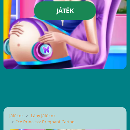
JÁTÉK
Játékok
Lány Játékok
Ice Princess: Pregnant Caring