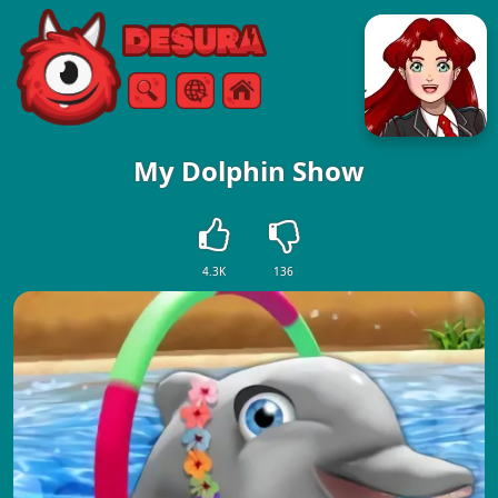
Free Online Games
Keresés
Menü
My Dolphin Show
4.3K
136