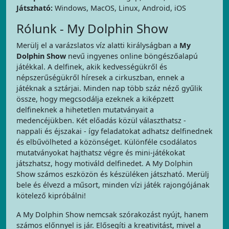
Játszható:
Windows, MacOS, Linux, Android, iOS
Rólunk - My Dolphin Show
Merülj el a varázslatos víz alatti királyságban a
My
Dolphin Show
nevű ingyenes online böngészőalapú
játékkal. A delfinek, akik kedvességükről és
népszerűségükről híresek a cirkuszban, ennek a
játéknak a sztárjai. Minden nap több száz néző gyűlik
össze, hogy megcsodálja ezeknek a kiképzett
delfineknek a hihetetlen mutatványait a
medencéjükben. Két előadás közül választhatsz -
nappali és éjszakai - így feladatokat adhatsz delfinednek
és elbűvölheted a közönséget. Különféle csodálatos
mutatványokat hajthatsz végre és mini-játékokat
játszhatsz, hogy motiváld delfinedet. A My Dolphin
Show számos eszközön és készüléken játszható. Merülj
bele és élvezd a műsort, minden vízi játék rajongójának
kötelező kipróbálni!
A My Dolphin Show nemcsak szórakozást nyújt, hanem
számos előnnyel is jár. Elősegíti a kreativitást, mivel a