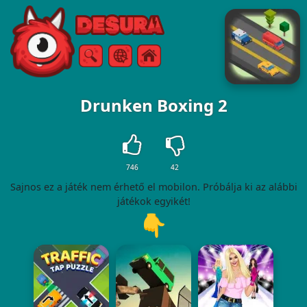
Free Online Games
Keresés
Menü
Drunken Boxing 2
746
42
Sajnos ez a játék nem érhető el mobilon. Próbálja ki az alábbi
játékok egyikét!
👇