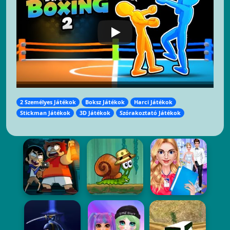
2 Személyes Játékok
Boksz Játékok
Harci Játékok
Stickman Játékok
3D Játékok
Szórakoztató Játékok