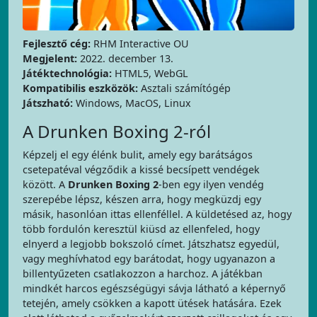
Fejlesztő cég:
RHM Interactive OU
Megjelent:
2022. december 13.
Játéktechnológia:
HTML5, WebGL
Kompatibilis eszközök:
Asztali számítógép
Játszható:
Windows, MacOS, Linux
A Drunken Boxing 2-ról
Képzelj el egy élénk bulit, amely egy barátságos
csetepatéval végződik a kissé becsípett vendégek
között. A
Drunken Boxing 2
-ben egy ilyen vendég
szerepébe lépsz, készen arra, hogy megküzdj egy
másik, hasonlóan ittas ellenféllel. A küldetésed az, hogy
több fordulón keresztül kiüsd az ellenfeled, hogy
elnyerd a legjobb bokszoló címet. Játszhatsz egyedül,
vagy meghívhatod egy barátodat, hogy ugyanazon a
billentyűzeten csatlakozzon a harchoz. A játékban
mindkét harcos egészségügyi sávja látható a képernyő
tetején, amely csökken a kapott ütések hatására. Ezek