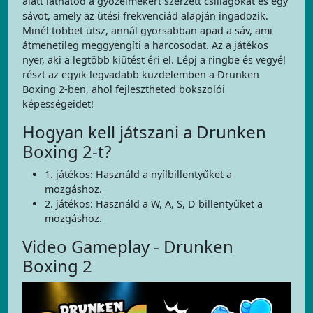
alatt láthatod a győzelmekért szerzett csillagokat és egy
sávot, amely az ütési frekvenciád alapján ingadozik.
Minél többet ütsz, annál gyorsabban apad a sáv, ami
átmenetileg meggyengíti a harcosodat. Az a játékos
nyer, aki a legtöbb kiütést éri el. Lépj a ringbe és vegyél
részt az egyik legvadabb küzdelemben a Drunken
Boxing 2-ben, ahol fejlesztheted bokszolói
képességeidet!
Hogyan kell játszani a Drunken
Boxing 2-t?
1. játékos: Használd a nyílbillentyűket a
mozgáshoz.
2. játékos: Használd a W, A, S, D billentyűket a
mozgáshoz.
Video Gameplay - Drunken
Boxing 2