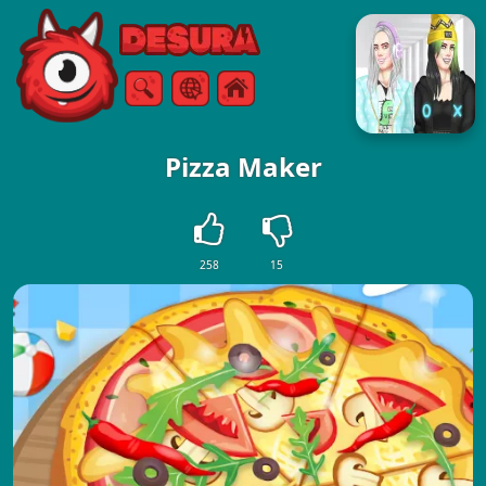
Free Online Games
Căutare
Meniul
Pizza Maker
258
15