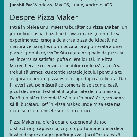
Jucabil Pe:
Windows, MacOS, Linux, Android, iOS
Despre Pizza Maker
Intră în pielea unui maestru bucătar cu
Pizza Maker
, un
joc online casual bazat pe browser care îți permite să
experimentezi emoția de a crea pizza delicioasă. Pe
măsură ce navighezi prin bucătăria aglomerată a unei
pizzerii populare, vei învăța rețete originale de pizza și
vei încerca să satisfaci pofta clienților tăi. În Pizza
Maker, fiecare recenzie a clienților contează, așa că va
trebui să urmezi cu atenție rețetele jocului pentru a te
asigura că fiecare pizza este o capodoperă culinară. Dar
fii avertizat, pe măsură ce comenzile se acumulează,
jocul devine un test al abilităților tale de multitasking.
Dacă ți-a plăcut vreodată să ajuți în bucătărie, vei adora
să fii bucătarul șef în Pizza Maker, unde miza este mai
mare și recompensele sunt și mai mari.
Pizza Maker nu oferă doar o experiență de joc
distractivă și captivantă, ci și o oportunitate unică de a
învăța despre arta preparării pizzei. Jocul încurajează