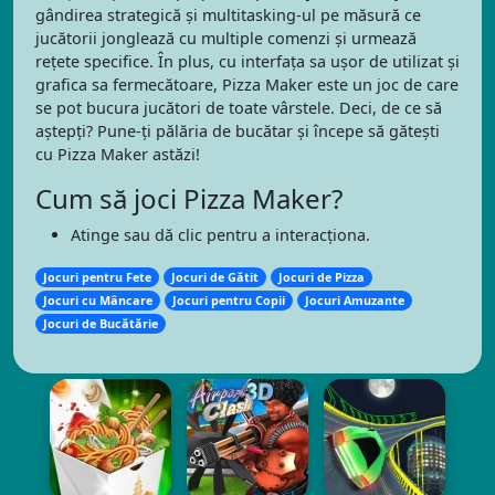
gândirea strategică și multitasking-ul pe măsură ce
jucătorii jonglează cu multiple comenzi și urmează
rețete specifice. În plus, cu interfața sa ușor de utilizat și
grafica sa fermecătoare, Pizza Maker este un joc de care
se pot bucura jucători de toate vârstele. Deci, de ce să
aștepți? Pune-ți pălăria de bucătar și începe să gătești
cu Pizza Maker astăzi!
Cum să joci Pizza Maker?
Atinge sau dă clic pentru a interacționa.
Jocuri pentru Fete
Jocuri de Gătit
Jocuri de Pizza
Jocuri cu Mâncare
Jocuri pentru Copii
Jocuri Amuzante
Jocuri de Bucătărie