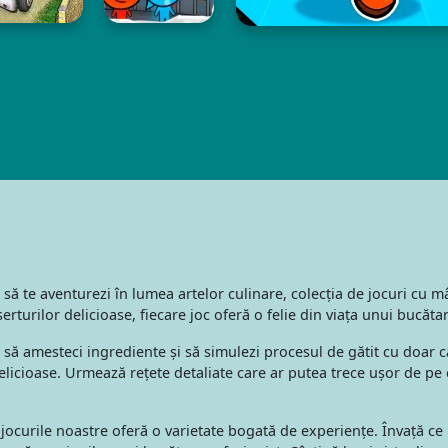
nic să te aventurezi în lumea artelor culinare, colecția de jocuri cu
turilor delicioase, fiecare joc oferă o felie din viața unui bucătar
a să amesteci ingrediente și să simulezi procesul de gătit cu doar
icioase. Urmează rețete detaliate care ar putea trece ușor de pe ec
, jocurile noastre oferă o varietate bogată de experiențe. Învață c