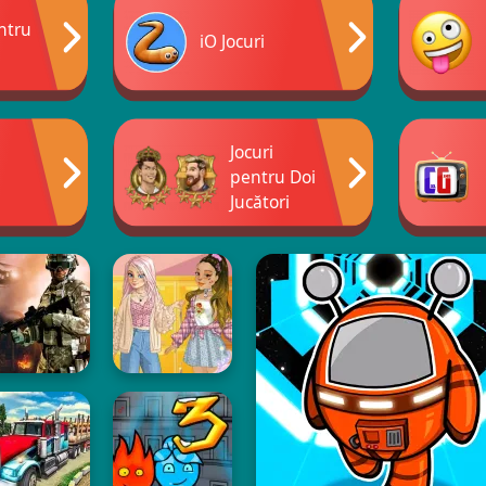
entru
iO Jocuri
Jocuri
pentru Doi
Jucători