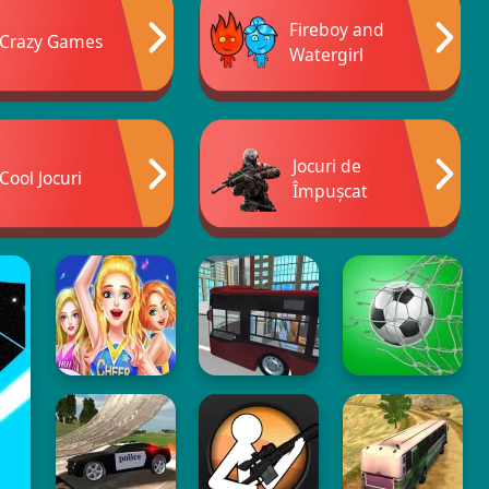
Fireboy and
Crazy Games
Watergirl
Jocuri de
Cool Jocuri
Împușcat