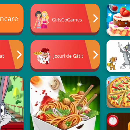
âncare
GirlsGoGames
at
Jocuri de Gătit