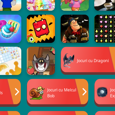
Jocuri cu Dragoni
Jocuri cu Melcul
Jo
ds
Bob
Ex