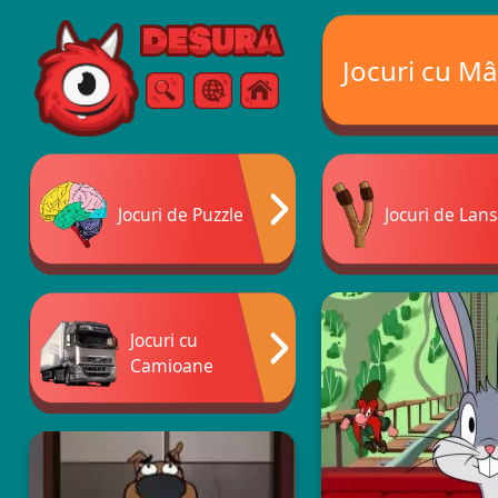
Free Online Games
Jocuri cu M
Căutare
Meniul
Jocuri de Puzzle
Jocuri de Lans
Jocuri cu
Camioane