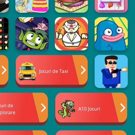
Jocuri de Taxi
curi de
A10 Jocuri
plorare