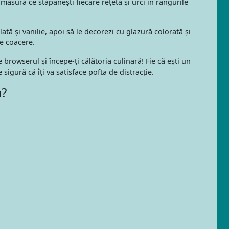
ăsură ce stăpânești fiecare rețetă și urci în rangurile
tă și vanilie, apoi să le decorezi cu glazură colorată și
e coacere.
rowserul și începe-ți călătoria culinară! Fie că ești un
gură că îți va satisface pofta de distracție.
a?