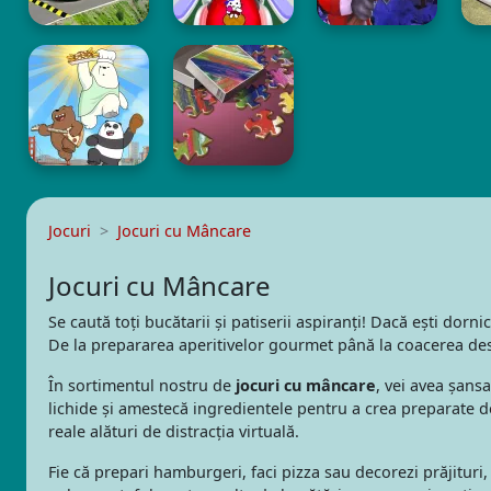
Jocuri
Jocuri cu Mâncare
Jocuri cu Mâncare
Se caută toți bucătarii și patiserii aspiranți! Dacă ești dor
De la prepararea aperitivelor gourmet până la coacerea deser
În sortimentul nostru de
jocuri cu mâncare
, vei avea șans
lichide și amestecă ingredientele pentru a crea preparate del
reale alături de distracția virtuală.
Fie că prepari hamburgeri, faci pizza sau decorezi prăjituri