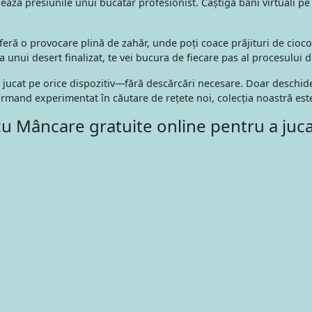
ză presiunile unui bucătar profesionist. Câștigă bani virtuali pe m
feră o provocare plină de zahăr, unde poți coace prăjituri de ciocola
nui desert finalizat, te vei bucura de fiecare pas al procesului d
jucat pe orice dispozitiv—fără descărcări necesare. Doar deschide b
and experimentat în căutare de rețete noi, colecția noastră este si
cu Mâncare gratuite online pentru a juc