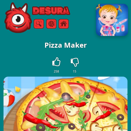
Free Online Games
Buscar
Menú
Pizza Maker
258
15