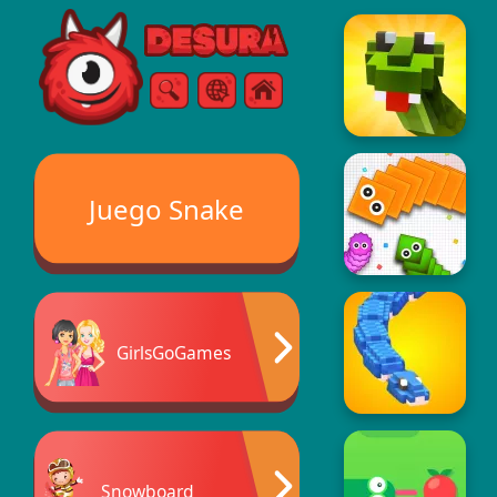
Free Online Games
Buscar
Menú
Juego Snake
GirlsGoGames
Snowboard