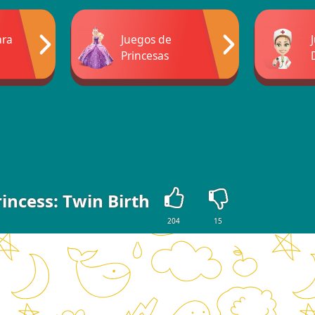
ara
Juegos de
Princesas
rincess: Twin Birth
204
15