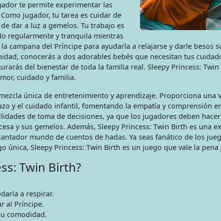
egador te permite experimentar las
. Como jugador, tu tarea es cuidar de
e dar a luz a gemelos. Tu trabajo es
do regularmente y tranquila mientras
la campana del Príncipe para ayudarla a relajarse y darle besos 
nidad, conocerás a dos adorables bebés que necesitan tus cuidad
rarás del bienestar de toda la familia real. Sleepy Princess: Twin 
mor, cuidado y familia.
 mezcla única de entretenimiento y aprendizaje. Proporciona una v
azo y el cuidado infantil, fomentando la empatía y comprensión en
lidades de toma de decisiones, ya que los jugadores deben hacer
incesa y sus gemelos. Además, Sleepy Princess: Twin Birth es una e
cantador mundo de cuentos de hadas. Ya seas fanático de los jue
 única, Sleepy Princess: Twin Birth es un juego que vale la pena 
ss: Twin Birth?
arla a respirar.
r al Príncipe.
 su comodidad.