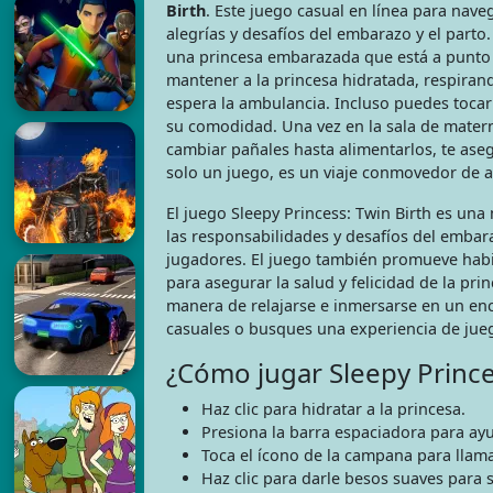
Birth
. Este juego casual en línea para nav
alegrías y desafíos del embarazo y el parto
una princesa embarazada que está a punto d
mantener a la princesa hidratada, respiran
espera la ambulancia. Incluso puedes tocar 
su comodidad. Una vez en la sala de mater
cambiar pañales hasta alimentarlos, te asegu
solo un juego, es un viaje conmovedor de a
El juego Sleepy Princess: Twin Birth es una
las responsabilidades y desafíos del embar
jugadores. El juego también promueve habi
para asegurar la salud y felicidad de la pr
manera de relajarse e inmersarse en un en
casuales o busques una experiencia de juego
¿Cómo jugar Sleepy Prince
Haz clic para hidratar a la princesa.
Presiona la barra espaciadora para ayud
Toca el ícono de la campana para llama
Haz clic para darle besos suaves para