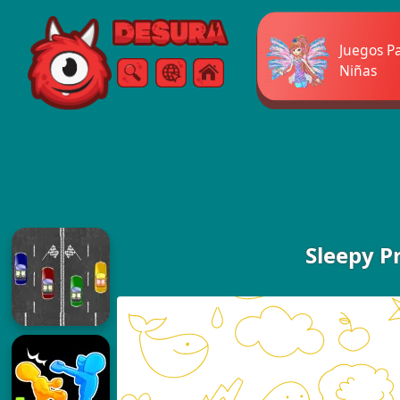
Free Online Games
Juegos P
Niñas
Buscar
Menú
Sleepy P