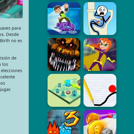
suaves para
os. Desde
Birth no es
isión de
 los
 elecciones
xcelente
gos
jugar.