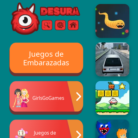
Free Online Games
Buscar
Menú
Juegos de
Embarazadas
GirlsGoGames
Juegos de