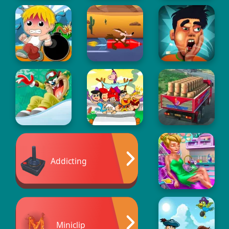
Addicting
Miniclip