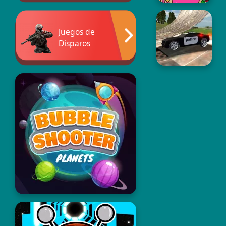
Juegos de
Disparos