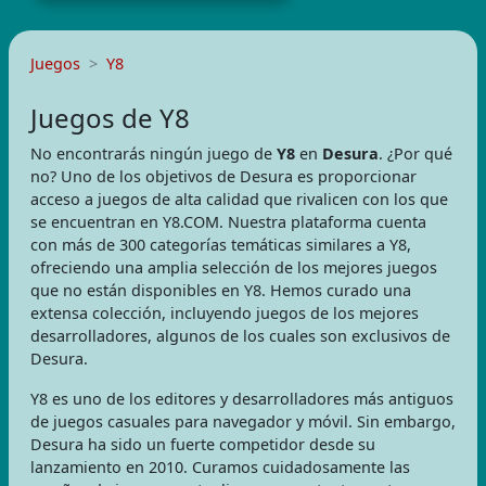
Juegos
Y8
Juegos de Y8
No encontrarás ningún juego de
Y8
en
Desura
. ¿Por qué
no? Uno de los objetivos de Desura es proporcionar
acceso a juegos de alta calidad que rivalicen con los que
se encuentran en Y8.COM. Nuestra plataforma cuenta
con más de 300 categorías temáticas similares a Y8,
ofreciendo una amplia selección de los mejores juegos
que no están disponibles en Y8. Hemos curado una
extensa colección, incluyendo juegos de los mejores
desarrolladores, algunos de los cuales son exclusivos de
Desura.
Y8 es uno de los editores y desarrolladores más antiguos
de juegos casuales para navegador y móvil. Sin embargo,
Desura ha sido un fuerte competidor desde su
lanzamiento en 2010. Curamos cuidadosamente las