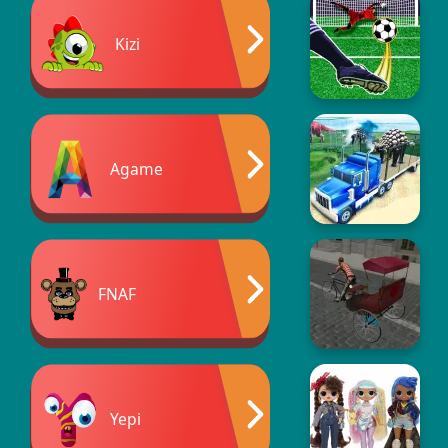
Kizi
Agame
FNAF
Yepi