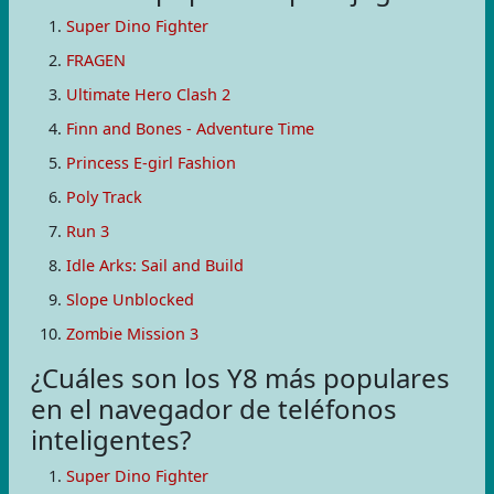
Super Dino Fighter
FRAGEN
Ultimate Hero Clash 2
Finn and Bones - Adventure Time
Princess E-girl Fashion
Poly Track
Run 3
Idle Arks: Sail and Build
Slope Unblocked
Zombie Mission 3
¿Cuáles son los Y8 más populares
en el navegador de teléfonos
inteligentes?
Super Dino Fighter