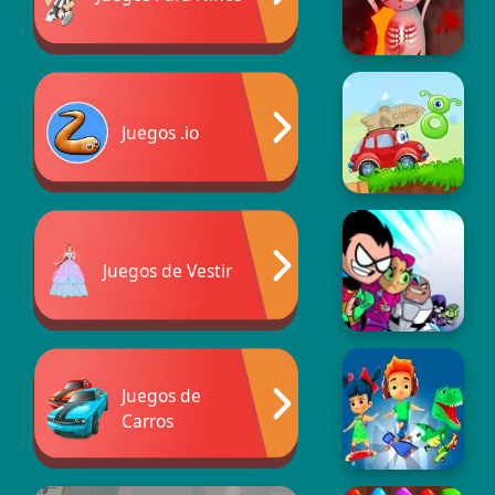
Juegos .io
Juegos de Vestir
Juegos de
Carros