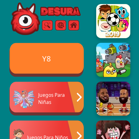
Free Online Games
Buscar
Menú
Y8
Juegos Para
Niñas
Juegos Para Niños