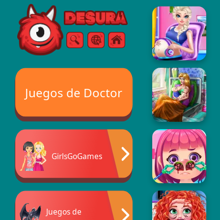
Free Online Games
Buscar
Menú
Juegos de Doctor
GirlsGoGames
Juegos de