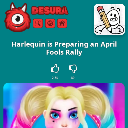
Free Online Games
Buscar
Menú
Harlequin is Preparing an April
Fools Rally
2.3K
80