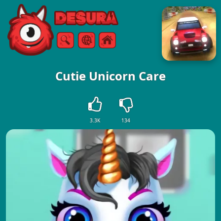
Free Online Games
Ricerca
Menù
Cutie Unicorn Care
3.3K
134