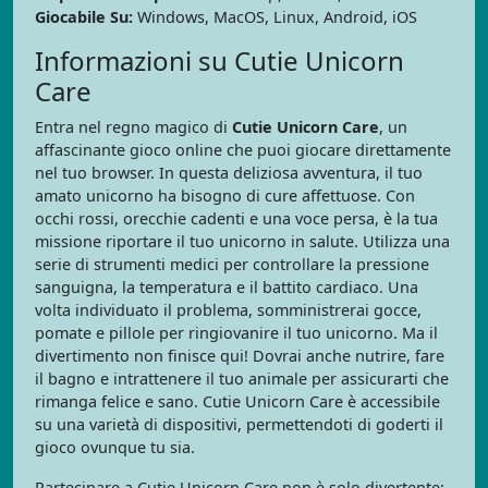
Giocabile Su:
Windows, MacOS, Linux, Android, iOS
Informazioni su Cutie Unicorn
Care
Entra nel regno magico di
Cutie Unicorn Care
, un
affascinante gioco online che puoi giocare direttamente
nel tuo browser. In questa deliziosa avventura, il tuo
amato unicorno ha bisogno di cure affettuose. Con
occhi rossi, orecchie cadenti e una voce persa, è la tua
missione riportare il tuo unicorno in salute. Utilizza una
serie di strumenti medici per controllare la pressione
sanguigna, la temperatura e il battito cardiaco. Una
volta individuato il problema, somministrerai gocce,
pomate e pillole per ringiovanire il tuo unicorno. Ma il
divertimento non finisce qui! Dovrai anche nutrire, fare
il bagno e intrattenere il tuo animale per assicurarti che
rimanga felice e sano. Cutie Unicorn Care è accessibile
su una varietà di dispositivi, permettendoti di goderti il
gioco ovunque tu sia.
Partecipare a Cutie Unicorn Care non è solo divertente;