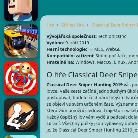
Hry
Střílecí Hry
Classical Deer Sniper
Vývojářská společnost:
TechionicsInc
Vydáno:
9. září 2019
Herní technologie:
HTML5, WebGL
Kompatibilní zařízení:
Stolní počítače, mobi
Hratelné na:
Windows, MacOS, Linux, Andr
O hře Classical Deer Snip
Classical Deer Sniper Hunting 2019
vás pon
lovce. Vaše cesta začíná jednoduchým úkolem
postupovat, budete čelit náročnějším tvorům
se objeví ve svém určeném čase. Významnou f
která vám umožní sledovat trajektorii vašeh
Každý úspěšný lov vám vydělá padesát dolarů
zbraní. Všechny pušky jsou vybaveny optický
je, že Classical Deer Sniper Hunting 2019 