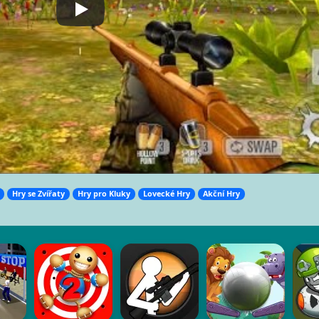
Hry se Zvířaty
Hry pro Kluky
Lovecké Hry
Akční Hry