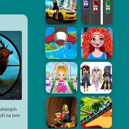
střelných
pší na tom