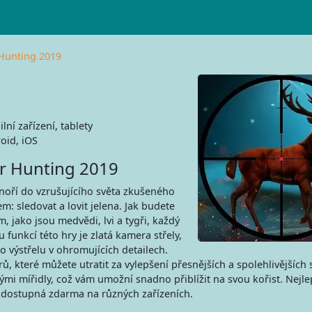
 Hunting 2019
lní zařízení, tablety
oid, iOS
er Hunting 2019
oří do vzrušujícího světa zkušeného
: sledovat a lovit jelena. Jak budete
, jako jsou medvědi, lvi a tygři, každý
unkcí této hry je zlatá kamera střely,
o výstřelu v ohromujících detailech.
, které můžete utratit za vylepšení přesnějších a spolehlivějších 
mi mířidly, což vám umožní snadno přiblížit na svou kořist. Nejle
je dostupná zdarma na různých zařízeních.