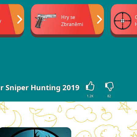
Hry se
y
Zbraněmi
er Sniper Hunting 2019
1.2K
82