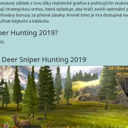
poutavý zážitek z lovu díky realistické grafice a pohlcujícím zvuko
jí strategickou vrstvu, která vyžaduje, aby hráči zvolili optimální 
ěňovány bonusy za přesné zásahy. Kromě toho je hra dostupná na 
užívat kdykoliv a kdekoliv.
iper Hunting 2019?
ši.
l Deer Sniper Hunting 2019