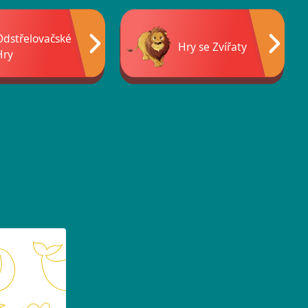
Odstřelovačské
Hry se Zvířaty
Hry