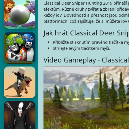
Classical Deer Sniper Hunting 2019 přináší 
efektům. Různé druhy zvířat a zbraní přidáva
každý lov. Dovednosti a přesnost jsou odm
platformách, což zajišťuje, že si můžete lov 
Jak hrát Classical Deer Sn
Přibližte stisknutím pravého tlačítka my
Střílejte levým tlačítkem myši.
Video Gameplay - Classica