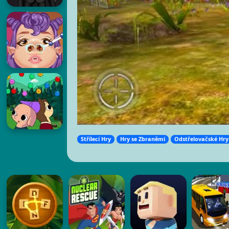
Střílecí Hry
Hry se Zbraněmi
Odstřelovačské Hry