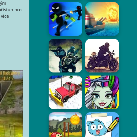
vým
přístup pro
více