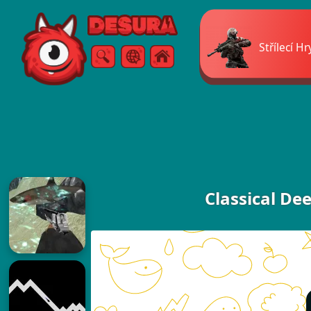
Free Online Games
Střílecí Hr
Vyhledávání
Menu
Classical De