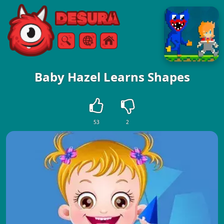
Free Online Games
Vyhledávání
Menu
Baby Hazel Learns Shapes
53
2