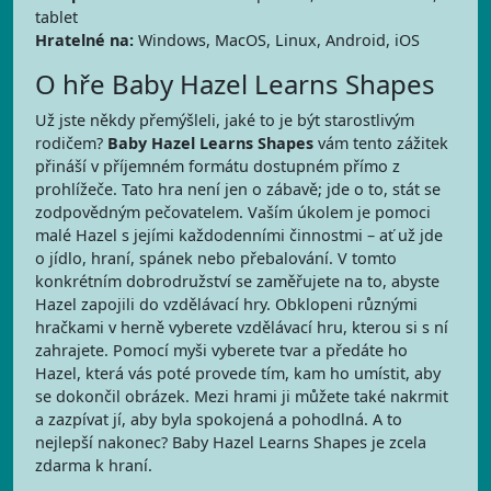
tablet
Hratelné na:
Windows, MacOS, Linux, Android, iOS
O hře Baby Hazel Learns Shapes
Už jste někdy přemýšleli, jaké to je být starostlivým
rodičem?
Baby Hazel Learns Shapes
vám tento zážitek
přináší v příjemném formátu dostupném přímo z
prohlížeče. Tato hra není jen o zábavě; jde o to, stát se
zodpovědným pečovatelem. Vaším úkolem je pomoci
malé Hazel s jejími každodenními činnostmi – ať už jde
o jídlo, hraní, spánek nebo přebalování. V tomto
konkrétním dobrodružství se zaměřujete na to, abyste
Hazel zapojili do vzdělávací hry. Obklopeni různými
hračkami v herně vyberete vzdělávací hru, kterou si s ní
zahrajete. Pomocí myši vyberete tvar a předáte ho
Hazel, která vás poté provede tím, kam ho umístit, aby
se dokončil obrázek. Mezi hrami ji můžete také nakrmit
a zazpívat jí, aby byla spokojená a pohodlná. A to
nejlepší nakonec? Baby Hazel Learns Shapes je zcela
zdarma k hraní.