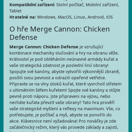
Kompatibilní zařízení:
Stolní počítač, Mobilní zařízení,
Tablet
Hratelné na:
Windows, MacOS, Linux, Android, iOS
O hře Merge Cannon: Chicken
Defense
Merge Cannon: Chicken Defense
je vzrušující
kombinace mechaniky slučování a hry na obranu věže.
Království je pod obléháním neúnavné armády kuřat a
vaše strategická zdatnost je poslední linií obrany!
Spojujte své kanóny, abyste vytvořili výkonnější zbraně,
posílili svou pevnost a odrazili opeřené vetřelce.
Připravte se na vlny útoků kuřat, které vyvrcholí střetem
s ultimátním šéfem kuřetem! Spojte své kanóny a stůjte
pevně proti náporu. Jste připraveni na výzvu, nebo
necháte kuřata převzít vaše obrany? Tato hra prověří
vaše strategické myšlení a reflexy na maximum. Vše, co
potřebujete, je počítač a myš, abyste se ponořili do
akce. Klávesnice není vyžadována! Pro nováčky je zde
začátečnický režim, který vás provede základy a zajistí,