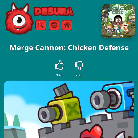
Free Online Games
Vyhledávání
Menu
Merge Cannon: Chicken Defense
9.4K
208