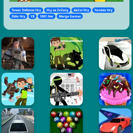
Tower Defense Hry
Hry se Zvířaty
Akční Hry
Yandex Hry
Dělo Hry
Y8
1001 Her
Merge Games