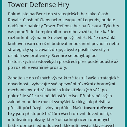
Tower Defense Hry
Pokud jste nadšenci do strategických her jako Clash
Royale, Clash of Clans nebo League of Legends, budete
nadšeni z nabídky Tower Defense her na Desura. Tyto hry
vás ponoří do komplexního herního zážitku, kde každé
rozhodnutí významně ovlivňuje výsledek. Naše rozsáhlá
knihovna vám umožní budovat impozantní pevnosti nebo
strategicky spravovat zdroje, abyste posílili své síly a
oslabili své protivníky. Scénáře se pohybují od
historických středověkých prostředí přes pusté pouště až
po rozlehlé vesmírné prostory.
Zapojte se do různých výzev, které testují vaše strategické
dovednosti, vybavujte své opevnění různými obrannými
mechanismy, od základních lukostřeleckých věží po
pokročilé věže a silné dělostřelectvo. Při obraně svých
základen budete muset vymýšlet taktiky, jak přelstít a
přelstít přicházející vlny nepřátel. Naše
tower defense
hry
jsou přístupné hráčům všech úrovní dovedností, s
intuitivními pokyny, které usnadňují učení obranných
taktik pomocí jednoduchých kliknutí myší a klávesových