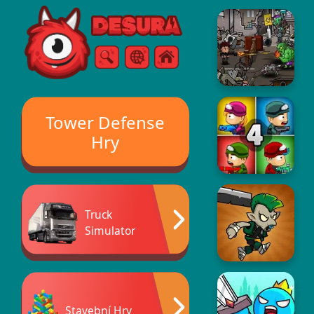
Free Online Games
Vyhledávání
Menu
Tower Defense
Hry
Truck
Simulator
Stavební Hry