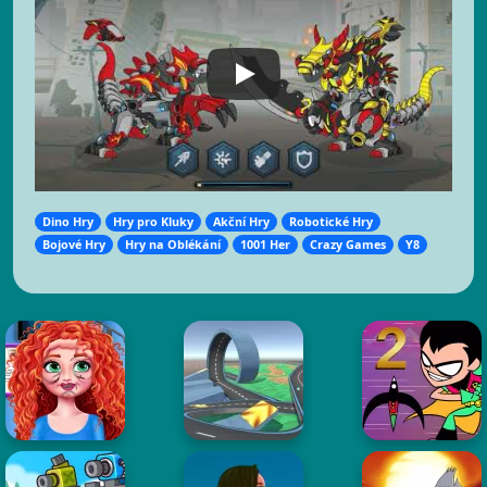
Dino Hry
Hry pro Kluky
Akční Hry
Robotické Hry
Bojové Hry
Hry na Oblékání
1001 Her
Crazy Games
Y8