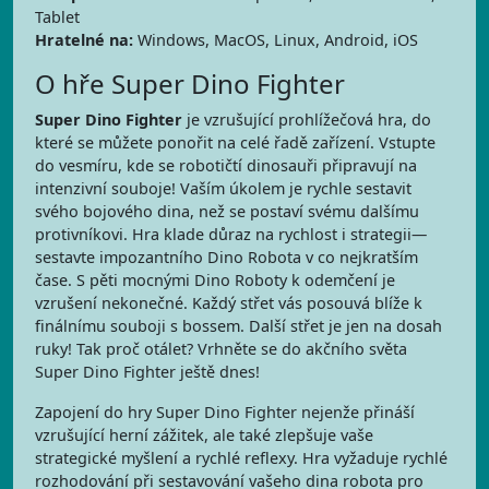
Tablet
Hratelné na:
Windows, MacOS, Linux, Android, iOS
O hře Super Dino Fighter
Super Dino Fighter
je vzrušující prohlížečová hra, do
které se můžete ponořit na celé řadě zařízení. Vstupte
do vesmíru, kde se robotičtí dinosauři připravují na
intenzivní souboje! Vaším úkolem je rychle sestavit
svého bojového dina, než se postaví svému dalšímu
protivníkovi. Hra klade důraz na rychlost i strategii—
sestavte impozantního Dino Robota v co nejkratším
čase. S pěti mocnými Dino Roboty k odemčení je
vzrušení nekonečné. Každý střet vás posouvá blíže k
finálnímu souboji s bossem. Další střet je jen na dosah
ruky! Tak proč otálet? Vrhněte se do akčního světa
Super Dino Fighter ještě dnes!
Zapojení do hry Super Dino Fighter nejenže přináší
vzrušující herní zážitek, ale také zlepšuje vaše
strategické myšlení a rychlé reflexy. Hra vyžaduje rychlé
rozhodování při sestavování vašeho dina robota pro