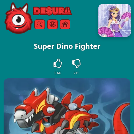
Free Online Games
Vyhledávání
Menu
Super Dino Fighter
5.6K
211