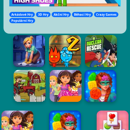
Arkádové Hry
3D Hry
Akční Hry
Běhací Hry
Crazy Games
Populární Hry