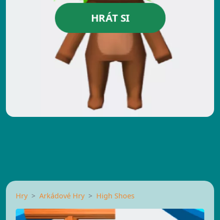
HRÁT SI
Hry
Arkádové Hry
High Shoes