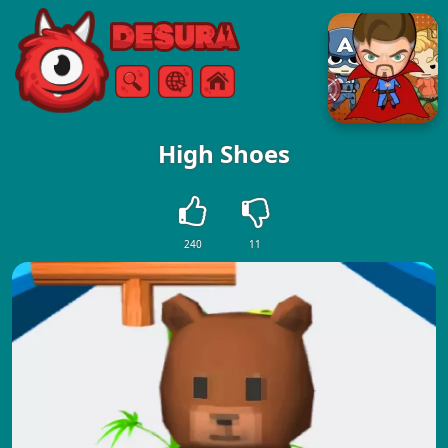
Free Online Games
Vyhledávání
Menu
High Shoes
240
11