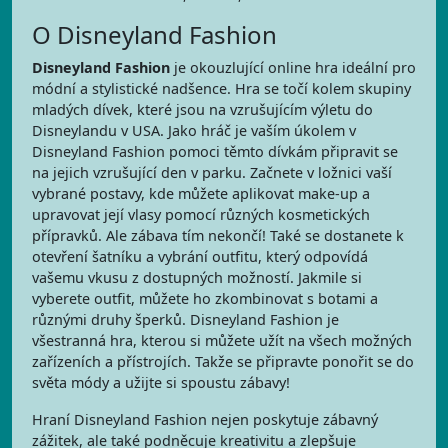
O Disneyland Fashion
Disneyland Fashion
je okouzlující online hra ideální pro
módní a stylistické nadšence. Hra se točí kolem skupiny
mladých dívek, které jsou na vzrušujícím výletu do
Disneylandu v USA. Jako hráč je vaším úkolem v
Disneyland Fashion pomoci těmto dívkám připravit se
na jejich vzrušující den v parku. Začnete v ložnici vaší
vybrané postavy, kde můžete aplikovat make-up a
upravovat její vlasy pomocí různých kosmetických
přípravků. Ale zábava tím nekončí! Také se dostanete k
otevření šatníku a vybrání outfitu, který odpovídá
vašemu vkusu z dostupných možností. Jakmile si
vyberete outfit, můžete ho zkombinovat s botami a
různými druhy šperků. Disneyland Fashion je
všestranná hra, kterou si můžete užít na všech možných
zařízeních a přístrojích. Takže se připravte ponořit se do
světa módy a užijte si spoustu zábavy!
Hraní Disneyland Fashion nejen poskytuje zábavný
zážitek, ale také podněcuje kreativitu a zlepšuje