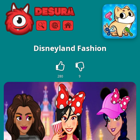
Free Online Games
Vyhledávání
Menu
Disneyland Fashion
280
9