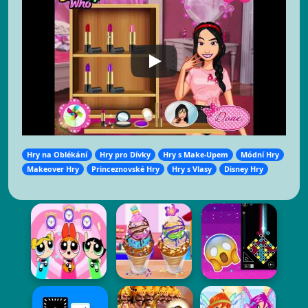
Hry na Oblékání
Hry pro Dívky
Hry s Make-Upem
Módní Hry
Makeover Hry
Princeznovské Hry
Hry s Vlasy
Disney Hry