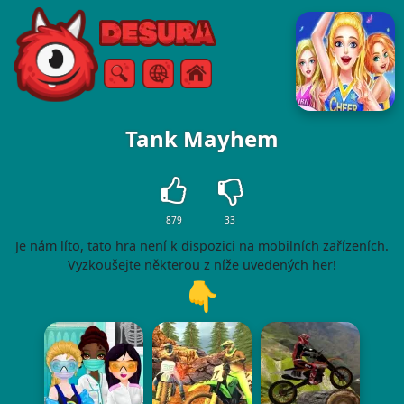
Free Online Games
Vyhledávání
Menu
Tank Mayhem
879
33
Je nám líto, tato hra není k dispozici na mobilních zařízeních.
Vyzkoušejte některou z níže uvedených her!
👇