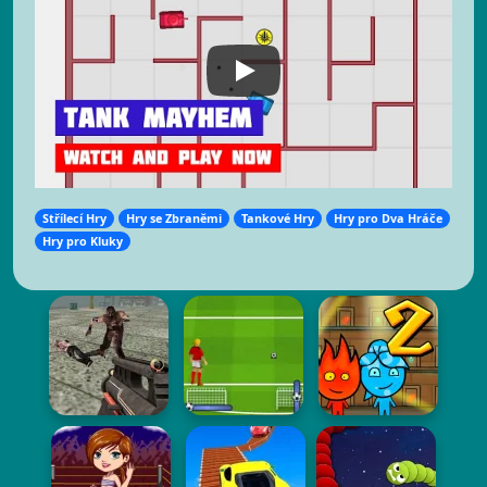
Střílecí Hry
Hry se Zbraněmi
Tankové Hry
Hry pro Dva Hráče
Hry pro Kluky