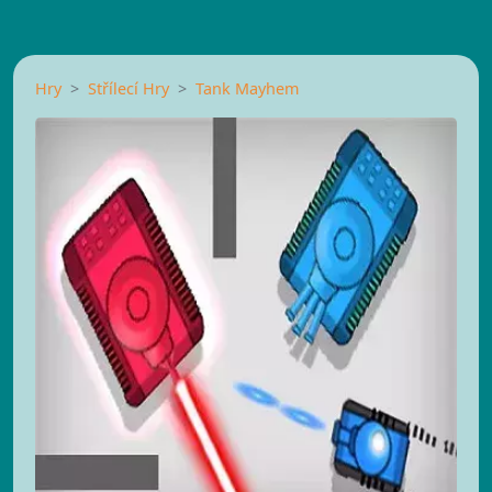
Hry
Střílecí Hry
Tank Mayhem