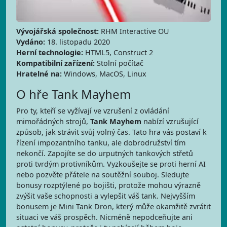
Vývojářská společnost:
RHM Interactive OU
Vydáno:
18. listopadu 2020
Herní technologie:
HTML5, Construct 2
Kompatibilní zařízení:
Stolní počítač
Hratelné na:
Windows, MacOS, Linux
O hře Tank Mayhem
Pro ty, kteří se vyžívají ve vzrušení z ovládání
mimořádných strojů,
Tank Mayhem
nabízí vzrušující
způsob, jak strávit svůj volný čas. Tato hra vás postaví k
řízení impozantního tanku, ale dobrodružství tím
nekončí. Zapojíte se do urputných tankových střetů
proti tvrdým protivníkům. Vyzkoušejte se proti herní AI
nebo pozvěte přátele na soutěžní souboj. Sledujte
bonusy rozptýlené po bojišti, protože mohou výrazně
zvýšit vaše schopnosti a vylepšit váš tank. Nejvyšším
bonusem je Mini Tank Dron, který může okamžitě zvrátit
situaci ve váš prospěch. Nicméně nepodceňujte ani