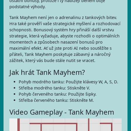
ostatní bonusy, protože i ty nabízejí během boje
podstatné výhody.
Tank Mayhem není jen o adrenalinu z tankových bitev.
Hra také prověří vaše strategické myšlení a rozhodovací
schopnosti. Bonusový systém hry přináší další vrstvu
strategie, která vyžaduje, abyste rozhodli o optimálních
momentech a způsobech nasazení bonusů pro
maximální efekt. Ať už jste proti AI nebo soutěžíte s
přáteli, Tank Mayhem poskytuje zábavný a náročný
zážitek, který vás bude stále nutit se vracet.
Jak hrát Tank Mayhem?
Pohyb modrého tanku: Použijte klávesy W, A, S, D.
Střelba modrého tanku: Stiskněte V.
Pohyb červeného tanku: Použijte šipky.
Střelba červeného tanku: Stiskněte M.
Video Gameplay - Tank Mayhem