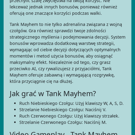
przechylić szalę zwycięstwa na twoją korzyść. Nie
lekceważ jednak innych bonusów, ponieważ również
oferują one znaczące korzyści podczas walki.
Tank Mayhem to nie tylko adrenalina związana z wojną
czołgów. Gra również sprawdzi twoje zdolności
strategicznego myślenia i podejmowania decyzji. System
bonusów wprowadza dodatkową warstwę strategii,
wymagając od ciebie decyzji dotyczących optymalnych
momentów i metod użycia bonusów, aby osiągnąć
maksymalny efekt. Niezależnie od tego, czy grasz
przeciwko AI, czy rywalizujesz z przyjaciółmi, Tank
Mayhem oferuje zabawną i wymagającą rozgrywkę,
która przyciągnie cię na dłużej.
Jak grać w Tank Mayhem?
Ruch Niebieskiego Czołgu: Użyj klawiszy W, A, S, D.
Strzelanie Niebieskiego Czołgu: Naciśnij V.
Ruch Czerwonego Czołgu: Użyj klawiszy strzałek.
Strzelanie Czerwonego Czołgu: Naciśnij M.
Video Gameplay - Tank Mayhem