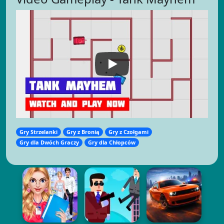
Gry Strzelanki
Gry z Bronią
Gry z Czołgami
Gry dla Dwóch Graczy
Gry dla Chłopców