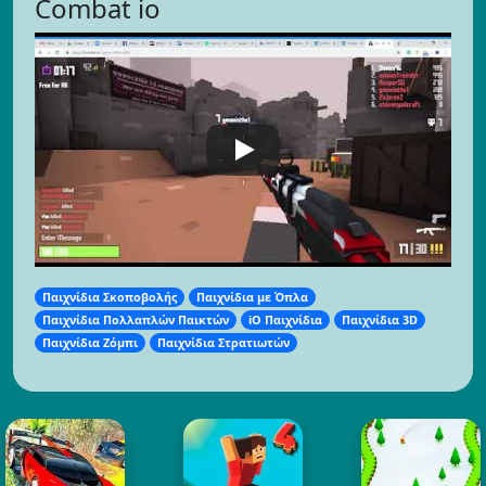
Combat io
Παιχνίδια Σκοποβολής
Παιχνίδια με Όπλα
Παιχνίδια Πολλαπλών Παικτών
iO Παιχνίδια
Παιχνίδια 3D
Παιχνίδια Ζόμπι
Παιχνίδια Στρατιωτών