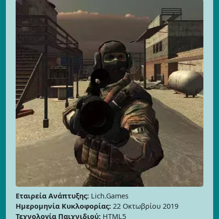
Εταιρεία Ανάπτυξης:
Lich.Games
Ημερομηνία Κυκλοφορίας:
22 Οκτωβρίου 2019
Τεχνολογία Παιχνιδιού:
HTML5