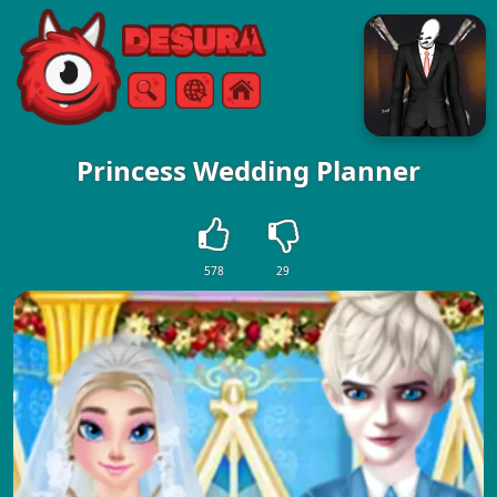
Free Online Games
ค้นหา
เมนู
Princess Wedding Planner
578
29